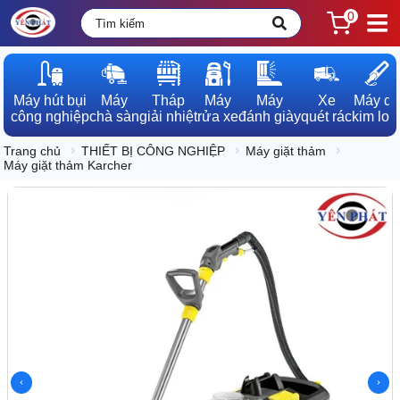
0
Máy hút bụi

Máy

Tháp

Máy

Máy

Xe

Máy dò

công nghiệp
chà sàn
giải nhiệt
rửa xe
đánh giày
quét rác
kim loạ
Trang chủ
THIẾT BỊ CÔNG NGHIỆP
Máy giặt thảm
Máy giặt thảm Karcher