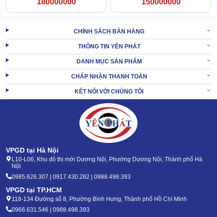
180000000
150000000
CHÍNH SÁCH BÁN HÀNG
1.4 Thiết kế tiện dụng, cơ động
THÔNG TIN YÊN PHÁT
DANH MỤC SẢN PHẨM
Karcher Puzzi 10/1 có thiết kế vị trí để dây phun, giá để phụ kiện
giúp máy luôn gọn gàng, tránh thất lạc phụ kiện.
CHẤP NHẬN THANH TOÁN
Hệ thống bánh xe và tay xách giúp việc di chuyển dễ dàng. Các
KẾT NỐI VỚI CHÚNG TÔI
chi tiết đều rất dễ tháo lắp, cách dùng dễ.
XEM
Máy giặt thảm phun hút Karcher BRS 43/500
THÊM:
C
VPGD tại Hà Nội
2. Hướng dẫn sử dụng máy giặt thảm Karcher
L10-L06, Khu đô thị mới Dương Nội, Phường Dương Nội, Thành phố Hà
Nội
Puzzi 10/1
0985.626.307 | 0917.430.282 | 0988.498.393
VPGD tại TP.HCM
Thực tế, cách sử dụng của máy giặt thảm Karcher Puzzi 10/1
118-134 Đường số 8, Phường Bình Hưng, Thành phố Hồ Chí Minh
không hề phức tạp. Bạn có thể thực hiện theo các bước như sau:
0966.631.546 | 0988.498.393