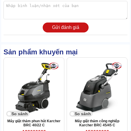
1.3 Bộ phụ kiện nhiều chi tiết, đa dụng
Quy trình làm việc thêm phần tối ưu nhờ có hệ phụ kiện đa dạng.
Gửi đánh giá
Đi kèm với máy là bộ đôi dây phun - hút, giúp nối dài, tăng phạm vi
làm sạch, dẫn nước, lực hút đến bàn hút.
Tay cầm thiết kế chắc chắn giúp cầm nắm thao tác tiện dụng.
Sản phẩm khuyến mại
So sánh
So sánh
Máy giặt thảm phun hút Karcher
Máy giặt thảm công nghiệp
BRC 40/22 C
Karcher BRC 45/45 C