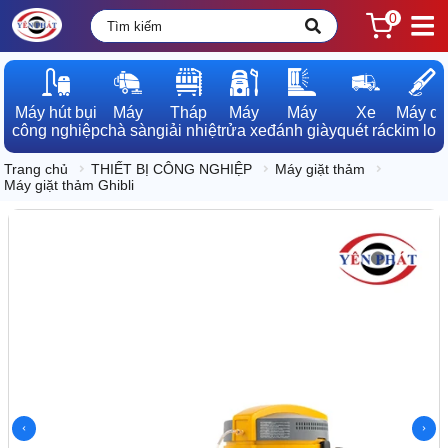
0
Máy hút bụi

Máy

Tháp

Máy

Máy

Xe

Máy dò

công nghiệp
chà sàn
giải nhiệt
rửa xe
đánh giày
quét rác
kim loạ
Trang chủ
THIẾT BỊ CÔNG NGHIỆP
Máy giặt thảm
Máy giặt thảm Ghibli