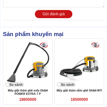
cũng chỉ ở mức 60dB.
Đây cũng là lý do vì sao
máy giặt thảm Ghibli
được chiêu mộ vào
Gửi đánh giá
các tòa nhà văn phòng lớn, trường học, bệnh viện.
Sản phẩm khuyến mại
So sánh
So sánh
Máy giặt thảm ghế sofa Ghibli
Máy giặt thảm nệm ghế Ghibli M7I
POWER EXTRA 7 P
18600000
16500000