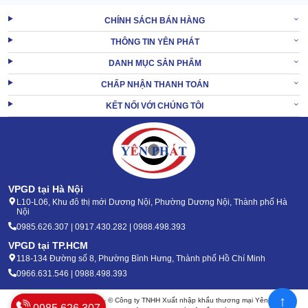
Độ bền đáng nể, có thể dùng xuyên suốt 15 năm
CHÍNH SÁCH BÁN HÀNG
Do được làm từ chất liệu đảm bảo, trải qua khâu kiểm định chặt
nên
máy vệ sinh thảm
có độ bền cao.
THÔNG TIN YÊN PHÁT
Thân máy có thể chịu ẩm, chịu hóa chất, bụi bẩn siêu tốt. Bề mặt
DANH MỤC SẢN PHẨM
không bị hư hại kể cả khi va đập mạnh, xô ngã trên nền đất.
CHẤP NHẬN THANH TOÁN
Kể cả khi bạn khai thác công năng với cường độ cao, máy vẫn có
KẾT NỐI VỚI CHÚNG TÔI
tuổi thọ đáng gờm (15-17 năm).
Siêu cơ động, tính đa năng hiếm có
VPGD tại Hà Nội
L10-L06, Khu đô thị mới Dương Nội, Phường Dương Nội, Thành phố Hà
Nội
0985.626.307 | 0917.430.282 | 0988.498.393
VPGD tại TP.HCM
118-134 Đường số 8, Phường Bình Hưng, Thành phố Hồ Chí Minh
0966.631.546 | 0988.498.393
↑
Bản quyền 2020 - 2026 – © Công ty TNHH Xuất nhập khẩu thương mại Yên Phát