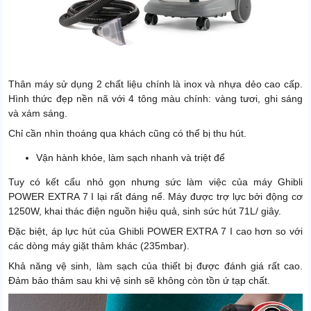
Thân máy sử dụng 2 chất liệu chính là inox và nhựa dẻo cao cấp.
Hình thức đẹp nền nã với 4 tông màu chính: vàng tươi, ghi sáng
và xám sáng.
Chỉ cần nhìn thoáng qua khách cũng có thể bị thu hút.
Vận hành khỏe, làm sạch nhanh và triệt để
Tuy có kết cấu nhỏ gọn nhưng sức làm việc của máy Ghibli
POWER EXTRA 7 I lại rất đáng nể. Máy được trợ lực bởi động cơ
1250W, khai thác điện nguồn hiệu quả, sinh sức hút 71L/ giây.
Đặc biệt, áp lực hút của Ghibli POWER EXTRA 7 I cao hơn so với
các dòng máy giặt thảm khác (235mbar).
Khả năng vệ sinh, làm sạch của thiết bị được đánh giá rất cao.
Đảm bảo thảm sau khi vệ sinh sẽ không còn tồn ứ tạp chất.