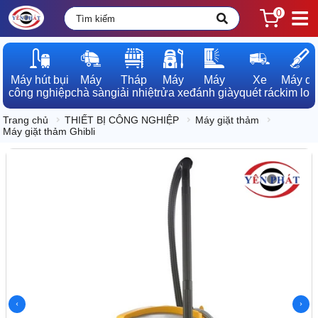
0
Máy hút bụi

Máy

Tháp

Máy

Máy

Xe

Máy dò

công nghiệp
chà sàn
giải nhiệt
rửa xe
đánh giày
quét rác
kim loạ
Trang chủ
THIẾT BỊ CÔNG NGHIỆP
Máy giặt thảm
Máy giặt thảm Ghibli