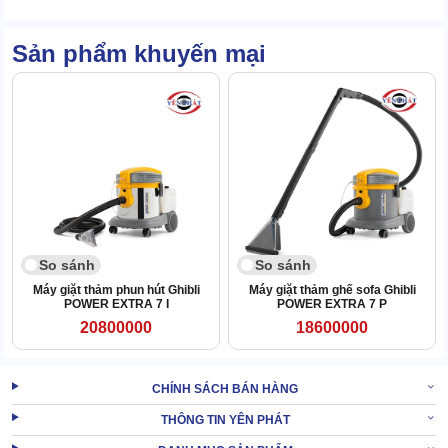
Sản phẩm khuyến mại
So sánh
So sánh
Máy giặt thảm phun hút Ghibli
Máy giặt thảm ghế sofa Ghibli
POWER EXTRA 7 I
POWER EXTRA 7 P
20800000
18600000
Tính linh động của thiết bị còn được nâng cao nhờ hệ thống bánh
CHÍNH SÁCH BÁN HÀNG
xe được gắn dưới đế máy.
THÔNG TIN YÊN PHÁT
Khả năng xoay đa chiều của bánh xe đảm bảo việc thay đổi vị trí
nhanh chóng, thuận tiện hơn.