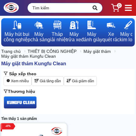
0
Máy hút bụi

Máy

Tháp

Máy

Máy

Xe

Máy dò

công nghiệp
chà sàn
giải nhiệt
rửa xe
đánh giày
quét rác
kim loạ
Trang chủ
THIẾT BỊ CÔNG NGHIỆP
Máy giặt thảm
Máy giặt thảm Kungfu Clean
Máy giặt thảm Kungfu Clean
Sắp xếp theo
Xem nhiều
Giá tăng dần
Giá giảm dần
Thương hiệu
Tìm thấy 1 sản phẩm
4