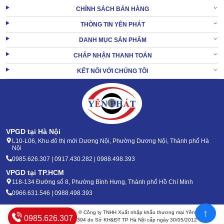
CHÍNH SÁCH BÁN HÀNG
XEM THÊM:
Máy đánh giày cao cấp KUMISAI K6 Plus
THÔNG TIN YÊN PHÁT
2. Báo giá Máy đánh giày khách sạn Kumisai TH3
DANH MỤC SẢN PHẨM
mới nhất
CHẤP NHẬN THANH TOÁN
KẾT NỐI VỚI CHÚNG TÔI
Máy đánh giày khách sạn Kumisai TH3 sở hữu mức giá siêu đẹp
và phù hợp với số đông người Việt. Cụ thể, bạn chỉ cần chi 4,6
triệu là có ngay sản phẩm mới tinh, tem mác đầy đủ, bảo hành chu
đáo. Với 1 thiết bị dùng để hỗ trợ kinh doanh, đây chẳng phải là số
vốn đầu tư siêu hời?
VPGD tại Hà Nội
L10-L06, Khu đô thị mới Dương Nội, Phường Dương Nội, Thành phố Hà
Nội
0985.626.307 | 0917.430.282 | 0988.498.393
VPGD tại TP.HCM
118-134 Đường số 8, Phường Bình Hưng, Thành phố Hồ Chí Minh
0966.631.546 | 0988.498.393
↑
Bản quyền 2020 - 2026 – © Công ty TNHH Xuất nhập khẩu thương mại Yên Phát
0985.626.307
Mã số thuế: 0105904394 do Sở KH&ĐT TP Hà Nội cấp ngày 30/05/2012