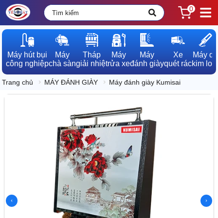
0
Máy hút bụi

Máy

Tháp

Máy

Máy

Xe

Máy dò

công nghiệp
chà sàn
giải nhiệt
rửa xe
đánh giày
quét rác
kim loạ
Trang chủ
MÁY ĐÁNH GIÀY
Máy đánh giày Kumisai