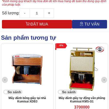
*Kính mong quý khách lấy hóa đơn đỏ khi mua hàng để tuân thủ đúng quy định
của pháp luật.
Số lượng:
-
+
ĐẶT MUA
TƯ VẤN
Sản phẩm tương tự
5
So sánh
So sánh
Máy đánh bóng giày tại nhà
Máy đánh giày tự động văn phòng
Kumisai XDB3
Kumisai KMS-G1
3700000