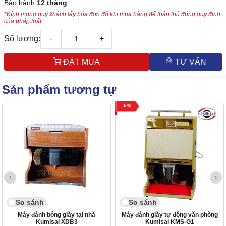
Bảo hành
12 tháng
*Kính mong quý khách lấy hóa đơn đỏ khi mua hàng để tuân thủ đúng quy định
của pháp luật.
Số lượng:
-
+
ĐẶT MUA
TƯ VẤN
Sản phẩm tương tự
5
So sánh
So sánh
Máy đánh bóng giày tại nhà
Máy đánh giày tự động văn phòng
Kumisai XDB3
Kumisai KMS-G1