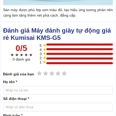
Sàn máy được phủ lớp sơn màu đỏ, tạo hiệu ứng tương phản nên
càng làm tăng thêm nét phá cách, đẳng cấp.
Tính năng làm sạch hiệu quả, thông minh
Đánh giá Máy đánh giày tự động giá
Máy tích hợp cùng lúc 4 chiếc chổi để hỗ trợ việc loại bỏ bụi bẩn,
rẻ Kumisai KMS-G5
đánh bóng giày dép. Các phụ kiện này đều được bố trí ở phần
trung tâm. Khi vận hành sẽ quay quanh trục để tạo lực tương tác
0/5
5
4
liên tục với vật cần làm sạch.
3
2
0 đánh giá
1
1 sao
2 sao
3 sao
4 sao
5 sao
Đánh giá của bạn
Họ tên *
Số điện thoại *
Bình luận *