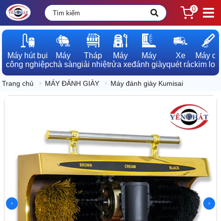
0
Máy hút bụi

Máy

Tháp

Máy

Máy

Xe

Máy dò

công nghiệp
chà sàn
giải nhiệt
rửa xe
đánh giày
quét rác
kim loạ
Trang chủ
MÁY ĐÁNH GIÀY
Máy đánh giày Kumisai