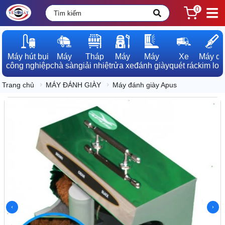
0
Máy hút bụi

Máy

Tháp

Máy

Máy

Xe

Máy dò

công nghiệp
chà sàn
giải nhiệt
rửa xe
đánh giày
quét rác
kim loạ
Trang chủ
MÁY ĐÁNH GIÀY
Máy đánh giày Apus