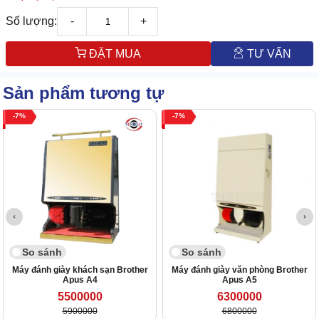
Số lượng:
-
+
ĐẶT MUA
TƯ VẤN
Sản phẩm tương tự
7
7
So sánh
So sánh
Máy đánh giày khách sạn Brother
Máy đánh giày văn phòng Brother
Apus A4
Apus A5
5500000
6300000
5900000
6800000