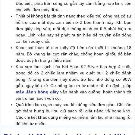
Đặc biệt, phía trên cùng có gắn tay cầm bằng hợp kim, tiện
cho việc đưa máy đi xa.
Thiết bị không bật tắt tính năng theo kiểu thủ công mà có sự
hỗ trợ của mắt đọc cảm biến ở 2 bên thành máy. Khi bạn
đưa giày dép vào, mắt đọc thông minh có thể phát hiện ra
ngay. Linh kiện này sẽ phát ra tín hiệu để truyền đến động
cơ, làm xoay chổi.
Khảo sát thực tế cho thấy độ bền của thiết bị khoảng 18
năm. Bộ khung lại cực rắn chắc, chống hoen gỉ tốt, độ bền
được duy trì trong nhiều năm.
Khu vực làm sạch của Kid Apus K2 Silver tích hợp 4 chổi,
trong đó có 2 chiếc làm nhiệm vụ quét bụi, 2 chiếc đánh
bóng. Những đại diện này được trợ lực nhờ động cơ 90W
gắn ngay liền kề. Cơ năng tạo ra từ motor rất ổn định, giúp
máy đánh bóng giày
vận hành vào guồng, hoàn thành tốt
vai trò làm sạch vốn có.
Quá trình làm sạch máy sau khi dùng siêu đơn giản. Chỉ cần
gỡ thảm hứng bụi ra, giũ sạch rồi giặt riêng và hong khô.
Các chi tiết khác dùng miếng vải mềm, ẩm lau nhẹ nhàng rồi
để khô tự nhiên.