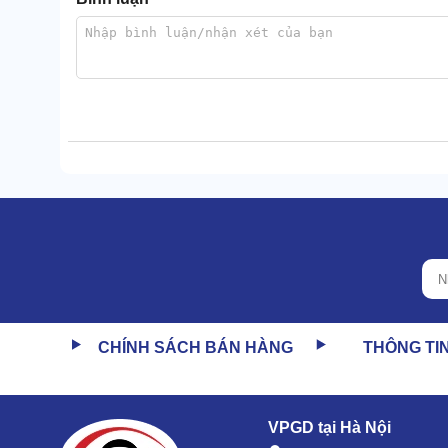
Tất cả những điều này đã hợp sức để làm nên tuổi thọ
Tối ưu chi phí đầu tư và vận hành
Máy hiện được bán ra với mức phí rất rẻ, phù hợp với 
Trong quá trình vận hành, hiếm khi phát sinh sự cố. N
Làm sạch siêu tốt, đánh bóng hoàn hảo
CHÍNH SÁCH BÁN HÀNG
THÔNG TI
Máy đánh bóng giày Apus
sở hữu động cơ cực khỏe
nên, khi đưa giày vào khu vực vệ sinh thì bụi bẩn đều
VPGD tại Hà Nội