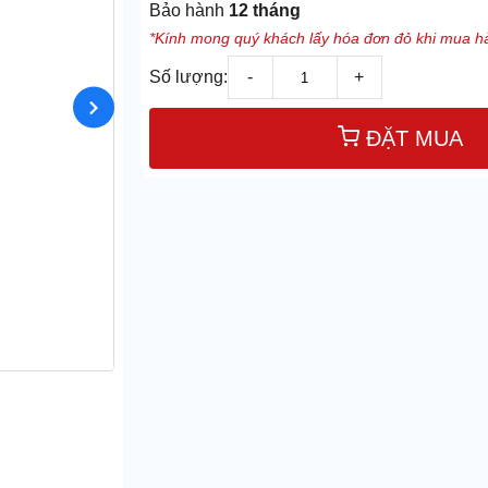
Bảo hành
12 tháng
*Kính mong quý khách lấy hóa đơn đỏ khi mua hà
Số lượng:
-
+
ĐẶT MUA