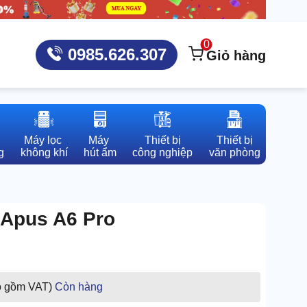
0
0985.626.307
Giỏ hàng
Máy lọc 

Máy 

Thiết bị

Thiết bị

g
không khí
hút ẩm
công nghiệp
văn phòng
 Apus A6 Pro
o gồm VAT)
Còn hàng