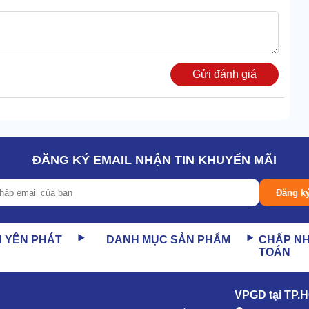
Gửi đánh giá
 hàng chục năm của thiết bị.
ĐĂNG KÝ EMAIL NHẬN TIN KHUYẾN MÃI
túi tiền của số đông người Việt.
Đăng k
ếu đầu tư thiết bị này, bạn sẽ không tốn kém nhiều chi phí.
N YÊN PHÁT
DANH MỤC SẢN PHẨM
CHẤP N
TOÁN
, tạo lực quay trục chổi vừa mạnh mẽ, vừa đều tay. Vậy
 được loại bỏ.
VPGD tại TP.