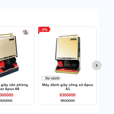
2
12
So 
Máy 
So sánh
 giày văn phòng
Máy đánh giày công sở Apus
her Apus A8
A1
000000
9300000
7500000
9500000