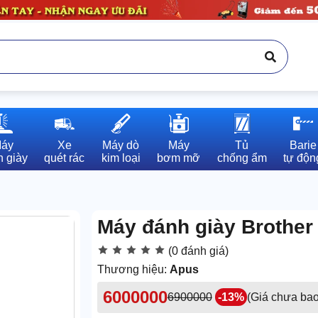
áy

Xe

Máy dò

Máy

Tủ

Barie

 giày
quét rác
kim loại
bơm mỡ
chống ẩm
tự độn
Máy đánh giày Brother
(0 đánh giá)
Thương hiệu:
Apus
6000000
6900000
-13%
(Giá chưa ba