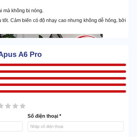
ài mà không bị nóng.
u tốt. Cảm biến có độ nhạy cao nhưng không dễ hỏng, bởi
 Apus A6 Pro
sao
2 sao
3 sao
4 sao
5 sao
Số điện thoại *