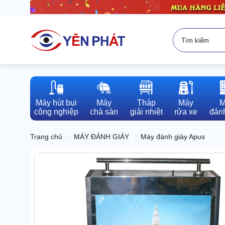
Máy hút bụi

Máy

Tháp

Máy

M
công nghiệp
chà sàn
giải nhiệt
rửa xe
đánh
Trang chủ
MÁY ĐÁNH GIÀY
Máy đánh giày Apus