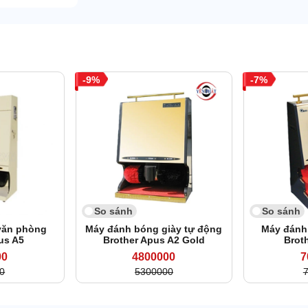
9
7
So sánh
So sánh
văn phòng
Máy đánh bóng giày tự động
Máy đánh
us A5
Brother Apus A2 Gold
Brot
00
4800000
7
0
5300000