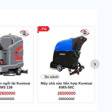
7
So 
Máy
Kum
So sánh
 ngồi lái Kumisai
Máy chà sàn liên hợp Kumisai
MS 138
KMS-50C
2600000
26500000
45000000
28500000