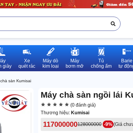
áy

Xe

Máy dò

Máy

Tủ

Barie

 giày
quét rác
kim loại
bơm mỡ
chống ẩm
tự độn
chà sàn Kumisai
Máy chà sàn ngồi lái 
(0 đánh giá)
Thương hiệu:
Kumisai
117000000
128000000
-9%
(Giá chư