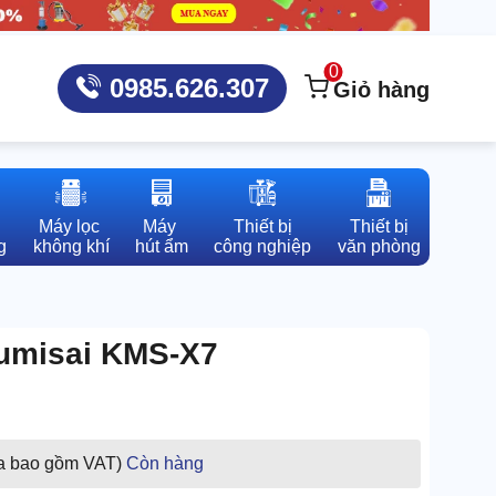
0
0985.626.307
Giỏ hàng
Máy lọc 

Máy 

Thiết bị

Thiết bị

g
không khí
hút ẩm
công nghiệp
văn phòng
Kumisai KMS-X7
a bao gồm VAT)
Còn hàng