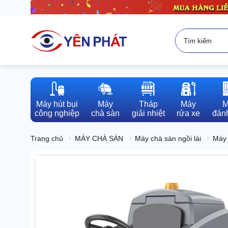
Máy hút bụi

Máy

Tháp

Máy

M
công nghiệp
chà sàn
giải nhiệt
rửa xe
đánh
Trang chủ
MÁY CHÀ SÀN
Máy chà sàn ngồi lái
Máy 