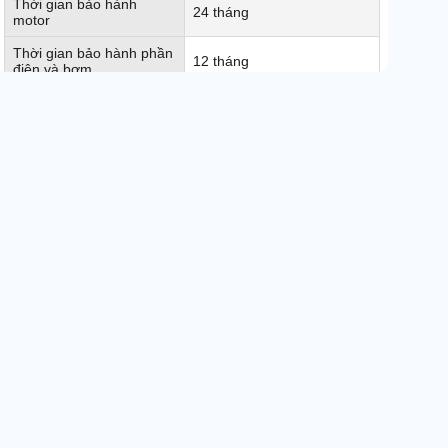
Thời gian bảo hành
24 tháng
motor
Thời gian bảo hành phần
12 tháng
điện và bơm
Thời gian bảo hành bình
6 tháng
ắc quy, sạc và van từ
Xuất xứ
Chính hãng