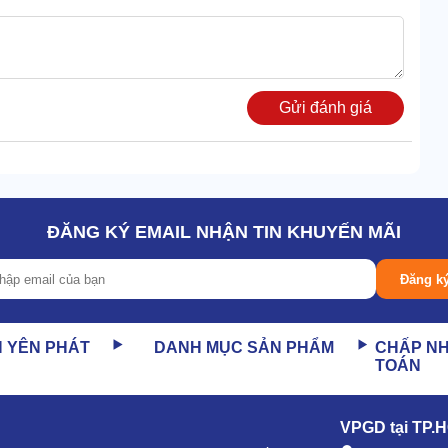
Gửi đánh giá
ĐĂNG KÝ EMAIL NHẬN TIN KHUYẾN MÃI
Đăng k
N YÊN PHÁT
DANH MỤC SẢN PHẨM
CHẤP N
TOÁN
VPGD tại TP.
 Bao gồm các chi tiết cấu thành như: công tắc nguồn, nút