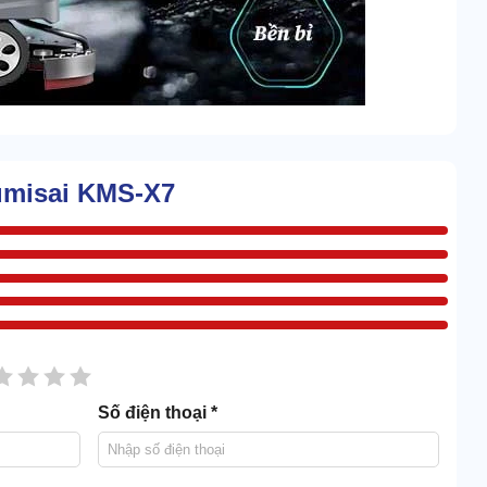
bên trong thân máy. Cả 2 đều có dung tích cực lớn, trong
Kumisai KMS-X7
ơn đôi chút. Vì chất thải đi vào không chỉ bao gồm nước
ải tiếp hay xả nước liên tục. Nhờ vậy, công việc vệ sinh
sao
2 sao
3 sao
4 sao
5 sao
Số điện thoại *