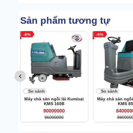
Sản phẩm tương tự
6
6
So sánh
So sánh
Máy chà sàn ngồi lái Kumisai
Máy chà sàn ngồi
KMS 160B
KMS 8
90000000
840000
96000000
890000