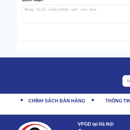
CHÍNH SÁCH BÁN HÀNG
THÔNG TI
VPGD tại Hà Nội
Bảng điều khiển cũng được bố trí ngay gần vô lăng.