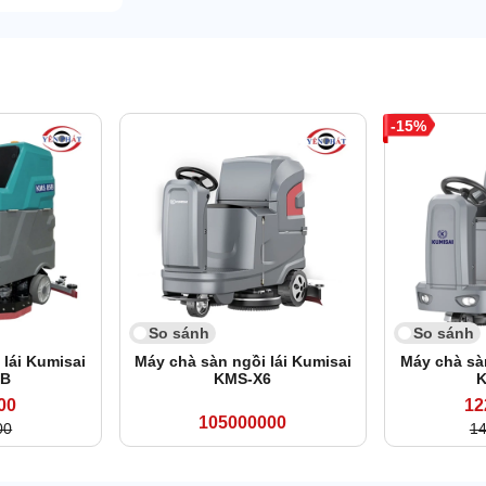
15
So sánh
So sánh
 lái Kumisai
Máy chà sàn ngồi lái Kumisai
Máy chà sàn
5B
KMS-X6
K
00
12
105000000
00
1