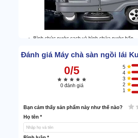
Bình chức nước sạch và bình chứa nước bẩn
Bình chứa nước sạch và bẩn được tích hợp đồng thời 
Đánh giá Máy chà sàn ngồi lái 
đó thùng đựng nước bẩn luôn có kích thước nhỉnh h
mà còn có cả vụn cặn.
0/5
5
4
Do 2 bình có sức chứa ấn tượng nên bạn không cần ph
3
không bị gián đoạn, ngắt quãng.
2
0 đánh giá
1
Bảng điều khiển
1 
Bạn cảm thấy sản phẩm này như thế nào?
Họ tên *
Bình luận *