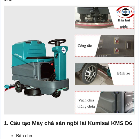
Khả năng leo dốc tối đa
<25%
Thời gian bảo hành motor
24 tháng
Thời gian bảo hành phần
12 tháng
điện và bơm
Thời gian bảo hành bình ắc
6 tháng
quy, sạc và van từ
Xuất xứ
Chính hãng
Công suất
1500W
1. Cấu tạo Máy chà sàn ngồi lái Kumisai KMS D6
Bàn chà