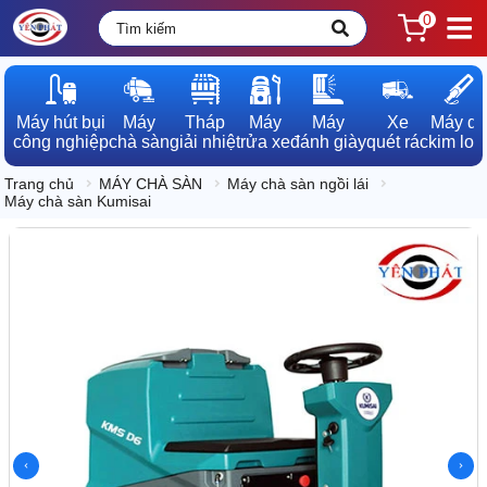
0
Máy hút bụi

Máy

Tháp

Máy

Máy

Xe

Máy dò

công nghiệp
chà sàn
giải nhiệt
rửa xe
đánh giày
quét rác
kim loạ
Trang chủ
MÁY CHÀ SÀN
Máy chà sàn ngồi lái
Máy chà sàn Kumisai