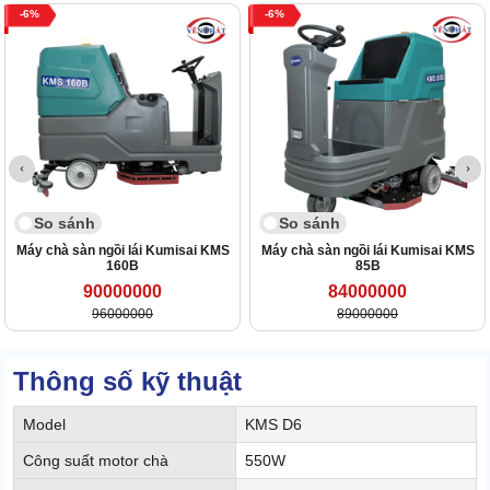
6
6
So sánh
So sánh
Máy chà sàn ngồi lái Kumisai KMS
Máy chà sàn ngồi lái Kumisai KMS
160B
85B
90000000
84000000
96000000
89000000
Thông số kỹ thuật
Model
KMS D6
Công suất motor chà
550W