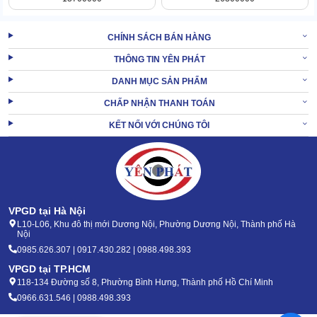
điện, bánh xe, hệ thống van đóng/mở,...
Thùng chứa
CHÍNH SÁCH BÁN HÀNG
Bộ 2 thùng chứa độc lập với công dụng khác nhau, bên chứa nước
THÔNG TIN YÊN PHÁT
sạch + dung dịch. Bên còn lại dung tích lớn hơn dùng để tích trữ
nước xả thải được hút vào bên trong.
DANH MỤC SẢN PHẨM
CHẤP NHẬN THANH TOÁN
KẾT NỐI VỚI CHÚNG TÔI
VPGD tại Hà Nội
L10-L06, Khu đô thị mới Dương Nội, Phường Dương Nội, Thành phố Hà
Nội
0985.626.307 | 0917.430.282 | 0988.498.393
VPGD tại TP.HCM
118-134 Đường số 8, Phường Bình Hưng, Thành phố Hồ Chí Minh
0966.631.546 | 0988.498.393