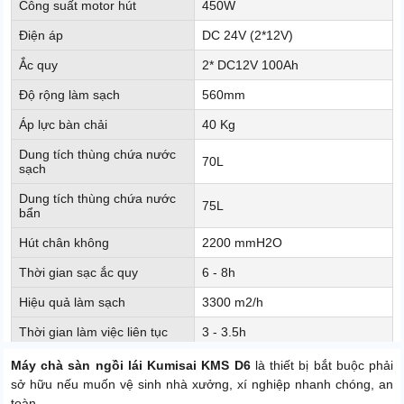
Công suất motor hút
450W
Điện áp
DC 24V (2*12V)
Ắc quy
2* DC12V 100Ah
Độ rộng làm sạch
560mm
Áp lực bàn chải
40 Kg
Dung tích thùng chứa nước
70L
sạch
Dung tích thùng chứa nước
75L
bẩn
Hút chân không
2200 mmH2O
Thời gian sạc ắc quy
6 - 8h
Hiệu quả làm sạch
3300 m2/h
Thời gian làm việc liên tục
3 - 3.5h
Độ ồn
65dB
Máy chà sàn ngồi lái Kumisai KMS D6
là thiết bị bắt buộc phải
sở hữu nếu muốn vệ sinh nhà xưởng, xí nghiệp nhanh chóng, an
Tốc độ di chuyển
6.3 km/h
toàn.