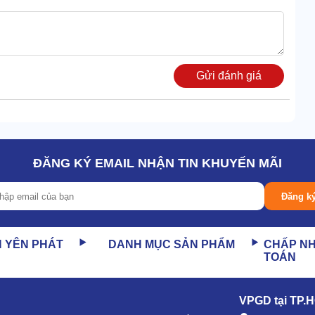
Gửi đánh giá
ĐĂNG KÝ EMAIL NHẬN TIN KHUYẾN MÃI
Đăng k
khi thao tác
ao trung bình của người châu Á. Có thể điều chỉnh khoảng
N YÊN PHÁT
DANH MỤC SẢN PHẨM
CHẤP N
ều khiển.
TOÁN
VPGD tại TP.