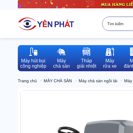
Máy hút bụi

Máy

Tháp

Máy

M
công nghiệp
chà sàn
giải nhiệt
rửa xe
đánh
Trang chủ
MÁY CHÀ SÀN
Máy chà sàn ngồi lái
Máy 