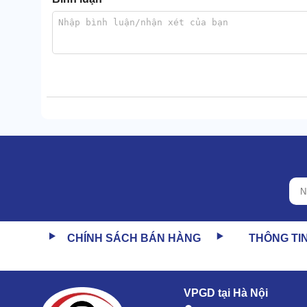
1.3 Khoang lái, buồng điều khiển thuận tiện 
Vị trí ghế ngồi được làm khá thoải mái với chiều c
CHÍNH SÁCH BÁN HÀNG
THÔNG TI
cách với bánh lái để tạo tư thế tiện nhất cho người đi
VPGD tại Hà Nội