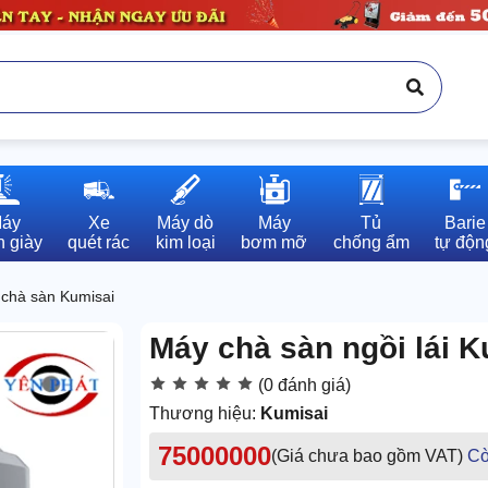
áy

Xe

Máy dò

Máy

Tủ

Barie

 giày
quét rác
kim loại
bơm mỡ
chống ẩm
tự độn
chà sàn Kumisai
Máy chà sàn ngồi lái 
(0 đánh giá)
Thương hiệu:
Kumisai
75000000
(Giá chưa bao gồm VAT)
Cò