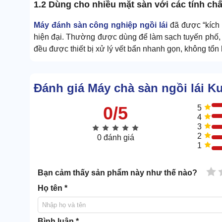
1.2 Dùng cho nhiều mặt sàn với các tính ch
Máy đánh sàn công nghiệp ngồi lái
đã được “kích 
hiện đại. Thường được dùng để làm sạch tuyến phố, đườ
đều được thiết bị xử lý vết bẩn nhanh gọn, không tổn 
Đánh giá Máy chà sàn ngồi lái K
0/5
5
4
3
2
0 đánh giá
1
1 
Bạn cảm thấy sản phẩm này như thế nào?
Họ tên *
Bình luận *