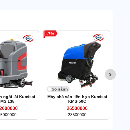
7
So 
Máy
Kum
So sánh
 ngồi lái Kumisai
Máy chà sàn liên hợp Kumisai
MS 138
KMS-50C
2600000
26500000
45000000
28500000