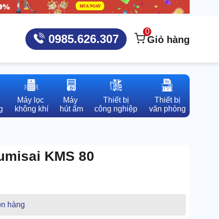
0
0985.626.307
Giỏ hàng
Máy lọc 

Máy 

Thiết bị

Thiết bị

g
không khí
hút ẩm
công nghiệp
văn phòng
Kumisai KMS 80
n hàng