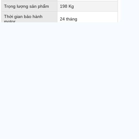
Trọng lượng sản phẩm
198 Kg
Thời gian bảo hành
24 tháng
motor
Thời gian bảo hành phần
12 tháng
điện và bơm
Thời gian bảo hành bình
6 tháng
ắc quy, sạc và van từ
Xuất xứ
Chính hãng