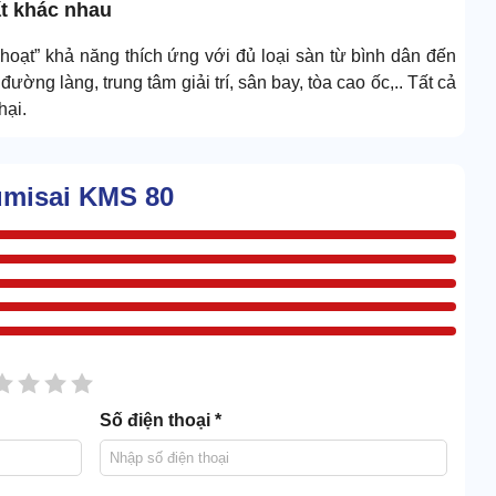
ất khác nhau
hoạt” khả năng thích ứng với đủ loại sàn từ bình dân đến
ng làng, trung tâm giải trí, sân bay, tòa cao ốc,.. Tất cả
hại.
umisai KMS 80
sao
2 sao
3 sao
4 sao
5 sao
Số điện thoại *