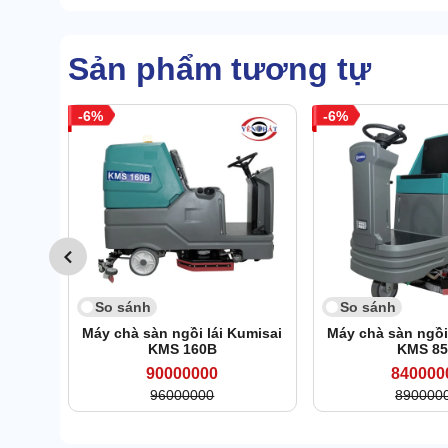
Sản phẩm tương tự
6
6
So sánh
So sánh
Máy chà sàn ngồi lái Kumisai
Máy chà sàn ngồi
KMS 160B
KMS 8
90000000
840000
96000000
890000