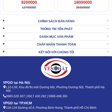
9200000
18000000
Thêm nữa, cả 2 được lồng ghép vào bên trong của vỏ máy nên
13700000
26300000
trông rất gọn gàng, đẹp mắt. Khi cần việc tháo gỡ cũng dễ dàng,
không mất mấy thời gian.
CHÍNH SÁCH BÁN HÀNG
THÔNG TIN YÊN PHÁT
DANH MỤC SẢN PHẨM
CHẤP NHẬN THANH TOÁN
KẾT NỐI VỚI CHÚNG TÔI
VPGD tại Hà Nội
L10-L06, Khu đô thị mới Dương Nội, Phường Dương Nội, Thành phố Hà
Nội
0985.626.307 | 0917.430.282 | 0988.498.393
VPGD tại TP.HCM
118-134 Đường số 8, Phường Bình Hưng, Thành phố Hồ Chí Minh
2. Cách vận hành máy chà sàn KMS-X2 pin nước