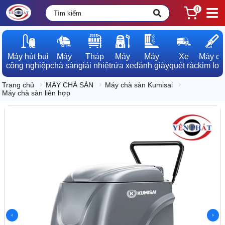
0
Máy hút bụi

Máy

Tháp

Máy

Máy

Xe

Máy dò

công nghiệp
chà sàn
giải nhiệt
rửa xe
đánh giày
quét rác
kim loạ
Trang chủ
MÁY CHÀ SÀN
Máy chà sàn Kumisai
Máy chà sàn liên hợp