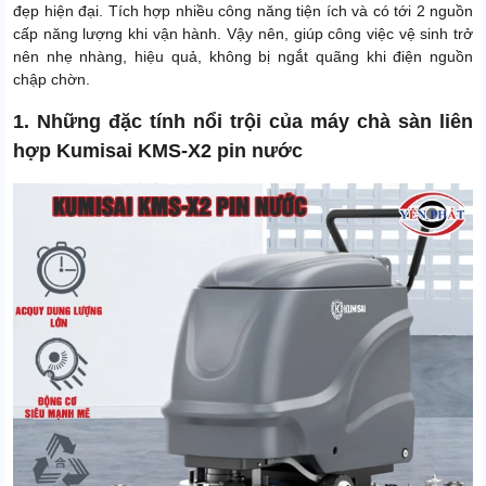
đẹp hiện đại. Tích hợp nhiều công năng tiện ích và có tới 2 nguồn
Trọng lượng sản phẩm
150 Kg
cấp năng lượng khi vận hành. Vậy nên, giúp công việc vệ sinh trở
Thời gian bảo hành motor
24 tháng
nên nhẹ nhàng, hiệu quả, không bị ngắt quãng khi điện nguồn
chập chờn.
Thời gian bảo hành phần
12 tháng
điện và bơm
1. Những đặc tính nổi trội của máy chà sàn liên
Thời gian bảo hành bình ắc
hợp Kumisai KMS-X2 pin nước
6 tháng
quy, sạc và van từ
Độ dài dây điện
8m
Xuất xứ
Chính hãng