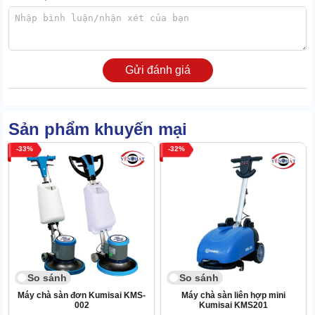
Gửi đánh giá
Sản phẩm khuyến mại
33
32
Tích hợp bình chứa nước dung tích lớn
So sánh
So sánh
Mỗi bình chứa của máy đều có dung tích từ 50l trở lên. Vậy nên,
việc vệ sinh diễn ra trơn tru, không bị gián đoạn bởi các thao tác
Máy chà sàn đơn Kumisai KMS-
Máy chà sàn liên hợp mini
002
Kumisai KMS201
xả thải, cấp thêm nước.