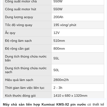
Công suất motor chà
550W
Công suất motor hút
550W
Dung lượng acquy
200Ah
Tốc độ vòng quay
195 vòng/ phút
Ắc quy
12V
Độ rộng làm sạch
510mm
Độ rộng cần gạt
800mm
Dung tích thùng chứa nước
55L
bẩn
Dung tích thùng chứa nước
50L
sạch
Hiệu quả làm sạch
2800m2/h
Thời gian làm việc liên tục
2 - 3h
Kích thước đóng gói
1410 x 680 x 1320mm
Kích thước sản phẩm
1200 x 800 x 1050mm
Máy chà sàn liên hợp Kumisai KMS-X2 pin nước
có thiết kế