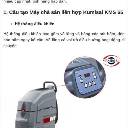
nhiều cập nhật, tính năng hấp dẫn.
Thời gian bảo hành bình ắc
6 tháng
quy, sạc và van từ
1. Cấu tạo Máy chà sàn liên hợp Kumisai KMS 65
Xuất xứ
Chính hãng
Hệ thống điều khiển
Hệ thống điều khiển bao gồm vô lăng và bảng các nút bấm, đèn
báo nằm ngay kế cận. Vô lăng có vai trò điều hướng hoạt động di
chuyển.