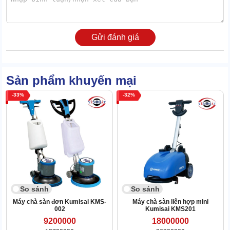
Hệ bánh xe lớn và siêu linh động
Bánh xe đảm đương 2 nhiệm vụ chính. Thứ nhất là cách biệt thân
Gửi đánh giá
máy với mặt sàn, giúp giảm nguy cơ xâm nhập ẩm, gây mất an
toàn điện. Thứ hai là hỗ trợ khâu điều chuyển
máy chà sàn liên
hợp
đi xa.
Sản phẩm khuyến mại
33
32
So sánh
So sánh
Máy chà sàn đơn Kumisai KMS-
Máy chà sàn liên hợp mini
002
Kumisai KMS201
9200000
18000000