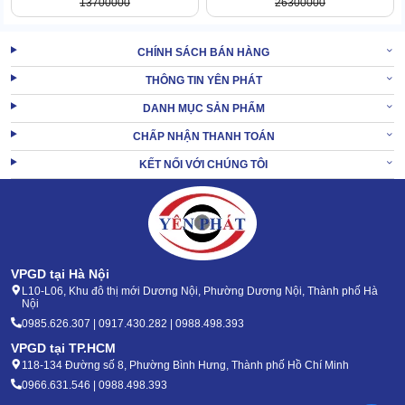
13700000
26300000
CHÍNH SÁCH BÁN HÀNG
Bàn chà
THÔNG TIN YÊN PHÁT
Bàn chà chính là khu vực tiếp xúc đất của thiết bị, thiết kế dạng
DANH MỤC SẢN PHẨM
tròn. Bên ngoài có khung bao bọc, mặt trước là nơi gắn thêm phụ
kiện để hỗ trợ khâu làm sạch, đánh bóng.
CHẤP NHẬN THANH TOÁN
Chi tiết trên kết nối với hệ thống ống dẫn nước sạch, khi vận hành
KẾT NỐI VỚI CHÚNG TÔI
sẽ sử dụng nguyên liệu này để hỗ trợ khâu vệ sinh.
Bàn hút
Bàn hút bám sát bàn chà, thu dọn mọi chất bẩn sinh ra từ hoạt
động của “người anh em”. Và cũng nhờ sự trợ lực của motor, các
VPGD tại Hà Nội
chất bẩn này sẽ được dẫn lên thùng chứa qua 1 ống dẫn nối.
L10-L06, Khu đô thị mới Dương Nội, Phường Dương Nội, Thành phố Hà
Thông giữa bàn hút. bình nhựa phía trên.
Nội
0985.626.307 | 0917.430.282 | 0988.498.393
VPGD tại TP.HCM
118-134 Đường số 8, Phường Bình Hưng, Thành phố Hồ Chí Minh
0966.631.546 | 0988.498.393