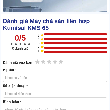
Đánh giá Máy chà sàn liên hợp
Kumisai KMS 65
0/5
5
4
3
2
0 đánh giá
1
1 sao
2 sao
3 sao
4 sao
5 sao
Đánh giá của bạn
Họ tên *
Số điện thoại *
Bình luận *
Thùng nước bẩn liên kết với bàn hút và trở thành nơi tập kết của
chất thải trong hoạt động vệ sinh.