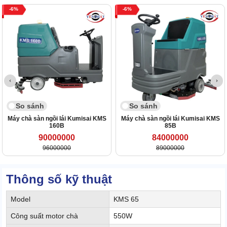
6
6
So sánh
So sánh
Máy chà sàn ngồi lái Kumisai KMS
Máy chà sàn ngồi lái Kumisai KMS
160B
85B
90000000
84000000
96000000
89000000
Thông số kỹ thuật
Model
KMS 65
Công suất motor chà
550W