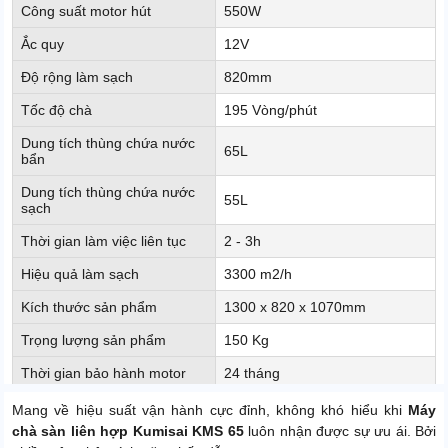
Công suất motor hút
550W
Ắc quy
12V
Độ rộng làm sạch
820mm
Tốc độ chà
195 Vòng/phút
Dung tích thùng chứa nước
65L
bẩn
Dung tích thùng chứa nước
55L
sạch
Thời gian làm việc liên tục
2 - 3h
Hiệu quả làm sạch
3300 m2/h
Kích thước sản phẩm
1300 x 820 x 1070mm
Trọng lượng sản phẩm
150 Kg
Thời gian bảo hành motor
24 tháng
Thời gian bảo hành phần
Mang về hiệu suất vận hành cực đỉnh, không khó hiểu khi
Máy
12 tháng
điện và bơm
chà sàn liên hợp Kumisai KMS 65
luôn nhận được sự ưu ái. Bởi