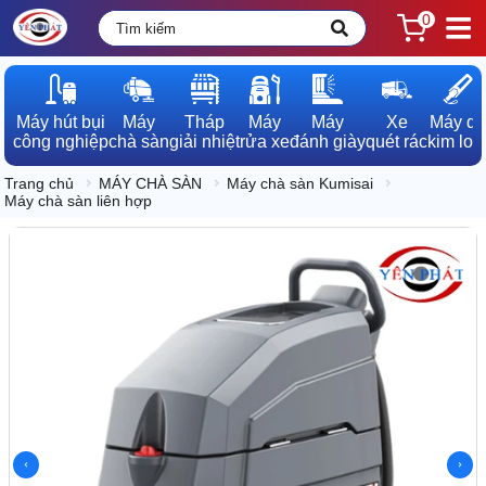
0
Máy hút bụi

Máy

Tháp

Máy

Máy

Xe

Máy dò

công nghiệp
chà sàn
giải nhiệt
rửa xe
đánh giày
quét rác
kim loạ
Trang chủ
MÁY CHÀ SÀN
Máy chà sàn Kumisai
Máy chà sàn liên hợp