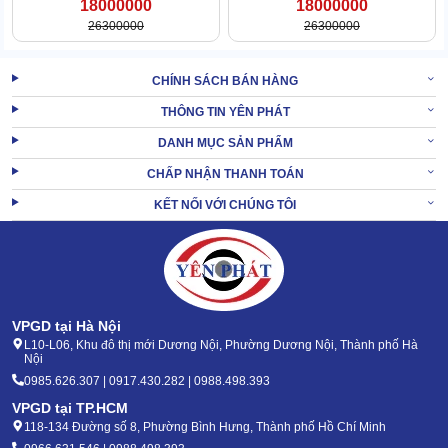
18000000
18000000
26300000
26300000
CHÍNH SÁCH BÁN HÀNG
THÔNG TIN YÊN PHÁT
Bàn hút
DANH MỤC SẢN PHẨM
CHẤP NHẬN THANH TOÁN
Bàn hút nước được lắp đồng thời, là công đoạn tiếp nối ngay sau
khi đã chà rửa sàn. Hút khô nước, cuốn trôi bụi nhanh chóng, đưa
KẾT NỐI VỚI CHÚNG TÔI
thẳng vào thùng đựng, không lo bị thất thoát.
VPGD tại Hà Nội
L10-L06, Khu đô thị mới Dương Nội, Phường Dương Nội, Thành phố Hà
Nội
0985.626.307 | 0917.430.282 | 0988.498.393
VPGD tại TP.HCM
118-134 Đường số 8, Phường Bình Hưng, Thành phố Hồ Chí Minh