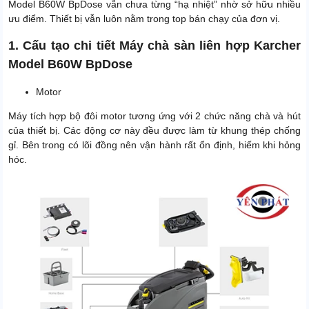
Model B60W BpDose vẫn chưa từng “hạ nhiệt” nhờ sở hữu nhiều
Xuất xứ
Chính hãng
ưu điểm. Thiết bị vẫn luôn nằm trong top bán chạy của đơn vị.
Dung tích thùng chứa nước
60L
bẩn
1. Cấu tạo chi tiết Máy chà sàn liên hợp Karcher
Model B60W BpDose
Motor
Máy tích hợp bộ đôi motor tương ứng với 2 chức năng chà và hút
của thiết bị. Các động cơ này đều được làm từ khung thép chống
gỉ. Bên trong có lõi đồng nên vận hành rất ổn định, hiếm khi hỏng
hóc.