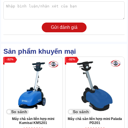
Bánh xe
Bánh xe định vị ngay phần trung tâm, được làm từ 2 thành phần là
nhựa cao su và trục thép không gỉ. Đại diện này có khả năng di
Gửi đánh giá
chuyển, xoay góc linh hoạt. Giúp ích rất nhiều cho việc di dời thiết
bị đến nơi mong muốn.
Sản phẩm khuyến mại
32
32
So sánh
So sánh
Máy chà sàn liên hợp mini
Máy chà sàn liên hợp mini Palada
Kumisai KMS201
PD201