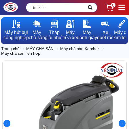
0
Máy hút bụi

Máy

Tháp

Máy

Máy

Xe

Máy dò

công nghiệp
chà sàn
giải nhiệt
rửa xe
đánh giày
quét rác
kim loạ
Trang chủ
MÁY CHÀ SÀN
Máy chà sàn Karcher
Máy chà sàn liên hợp