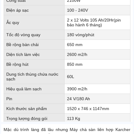
Công suất
2100W
Điện áp sạc
100 - 240V
2 x 12 Volts 105 Ah/20Hr(pin
Ắc quy
bảo hành 6 tháng)
Tốc độ vòng quay
180 vòng/phút
Bề rộng bàn chải
650 mm
Diện tích làm việc
2600 m2/h
Bề rộng hút
850 mm
Dung tích thùng chứa nước
60L
sạch
Hiệu quả làm sạch
3900 m2/h
Pin
24 V/180 Ah
Kích thước sản phẩm
1520 x 746 x 1147mm
Trọng lượng đóng gói
113 Kg
Thời gian làm việc liên tục
3h
Mặc dù trình làng đã lâu nhưng Máy chà sàn liên hợp Karcher