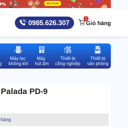
0
0985.626.307
Giỏ hàng
Máy lọc 

Máy 

Thiết bị

Thiết bị

g
không khí
hút ẩm
công nghiệp
văn phòng
Palada PD-9
 hàng