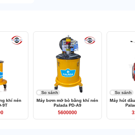
So sánh
So sánh
g khí nén
Máy bơm mỡ bò bằng khí nén
Máy hút dầu
D-9T
Palada PD-A9
Pala
00
5600000
3