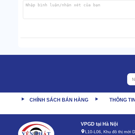
1.3 Lượng mỡ ra đều đặn, áp lực duy trì tốt
CHÍNH SÁCH BÁN HÀNG
THÔNG TI
Cỗ máy này thường được dùng kèm máy bơm khí nén 
trong khoảng 0.6-0.8MPa, có thể điều chỉnh tùy ý the
VPGD tại Hà Nội
Lượng mỡ ra đạt max 0.85L/phút nhưng có thể căn chỉn
L10-L06, Khu đô thị mới
sẵn đồng hồ đo áp suất, quan sát cũng chủ động hơn, 