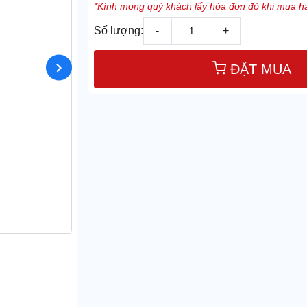
*Kính mong quý khách lấy hóa đơn đỏ khi mua hà
Số lượng:
-
+
ĐẶT MUA