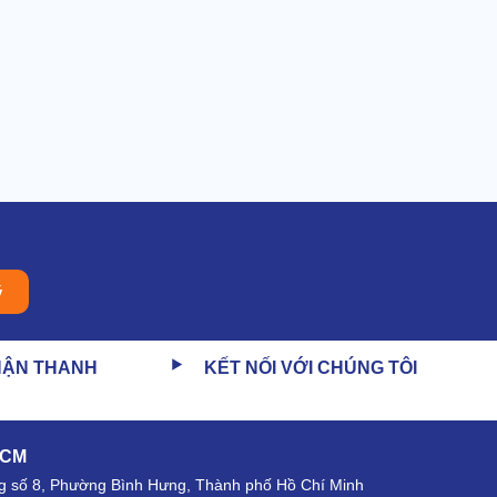
ý
HẬN THANH
KẾT NỐI VỚI CHÚNG TÔI
HCM
 số 8, Phường Bình Hưng, Thành phố Hồ Chí Minh