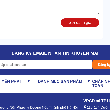
Gửi đánh giá
ĐĂNG KÝ EMAIL NHẬN TIN KHUYẾN MÃI
Đăng k
N YÊN PHÁT
DANH MỤC SẢN PHẨM
CHẤP N
TOÁN
để lượng khí duy trì ổn định hơn. Áp lực nén luôn nằm
o nhu cầu người dùng.
VPGD tại TP.
h theo ý muốn, tùy vị trí cần tra mỡ. Trên trục nén đã lắp
 Dương Nội, Phường Dương Nội, Thành phố Hà Nội
118-134 Đường
linh hoạt khi dùng.