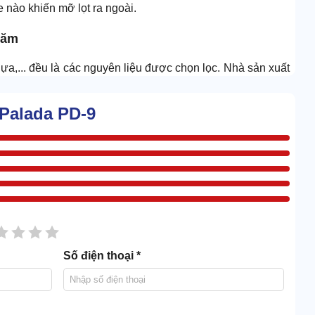
 nào khiến mỡ lọt ra ngoài.
năm
ựa,... đều là các nguyên liệu được chọn lọc. Nhà sản xuất
, đưa ra thị trường
ản thân người dùng cũng công nhận về độ bền. Không lo bị
Palada PD-9
 lý cực kỳ tốt.
sao
2 sao
3 sao
4 sao
5 sao
Số điện thoại *