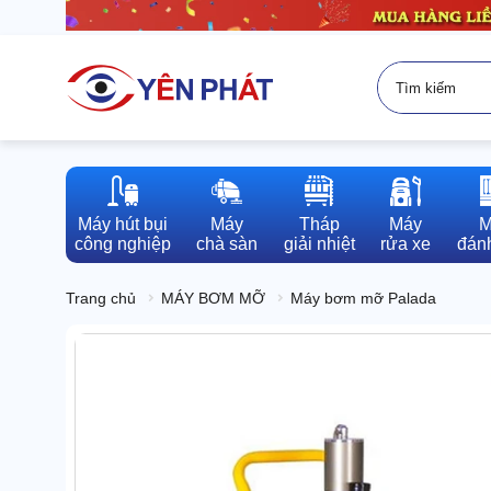
Máy hút bụi

Máy

Tháp

Máy

M
công nghiệp
chà sàn
giải nhiệt
rửa xe
đánh
Trang chủ
MÁY BƠM MỠ
Máy bơm mỡ Palada