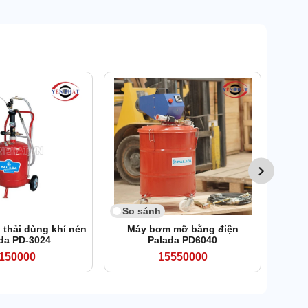
So 
Má
So sánh
 thải dùng khí nén
Máy bơm mỡ bằng điện
da PD-3024
Palada PD6040
150000
15550000