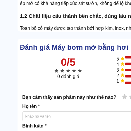
ép mỡ có khả năng tiếp xúc sát sườn, không để lộ khe
1.2 Chất liệu cấu thành bền chắc, dùng lâu 
Toàn bộ cỗ máy được tạo thành bởi hợp kim, inox, nh
cũng kiểm nghiệm độ bền nhiều lần trước khi xuất kho
Dòng
máy bơm mỡ bò
này cũng đã ra đời từ lâu, b
Đánh giá Máy bơm mỡ bằng hơi 
gỉ sét hay biến dạng, lại có thể chống chịu tác động vật
0/5
5
4
3
2
0 đánh giá
1
1 
Bạn cảm thấy sản phẩm này như thế nào?
Họ tên *
Bình luận *