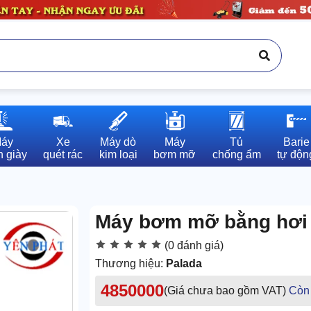
áy

Xe

Máy dò

Máy

Tủ

Barie

 giày
quét rác
kim loại
bơm mỡ
chống ẩm
tự độn
Máy bơm mỡ bằng hơi 
(0 đánh giá)
Thương hiệu:
Palada
4850000
(Giá chưa bao gồm VAT)
Còn