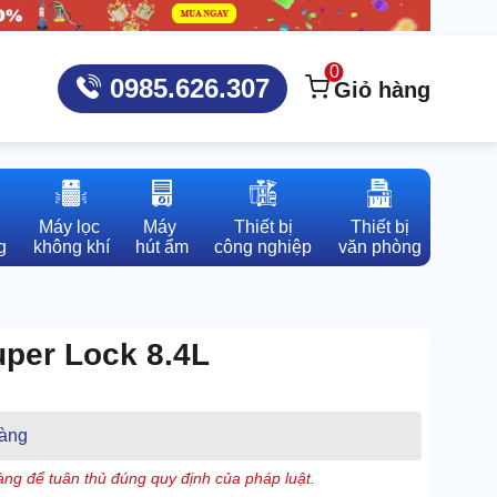
0
0985.626.307
Giỏ hàng
Máy lọc 

Máy 

Thiết bị

Thiết bị

g
không khí
hút ẩm
công nghiệp
văn phòng
per Lock 8.4L
àng
ng để tuân thủ đúng quy định của pháp luật.