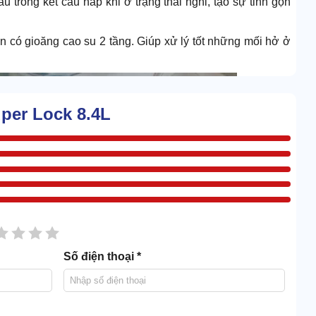
 trong kết cấu nắp khi ở trạng thái nghỉ, tạo sự tinh gọn
n có gioăng cao su 2 tầng. Giúp xử lý tốt những mối hở ở
per Lock 8.4L
sao
2 sao
3 sao
4 sao
5 sao
Số điện thoại *