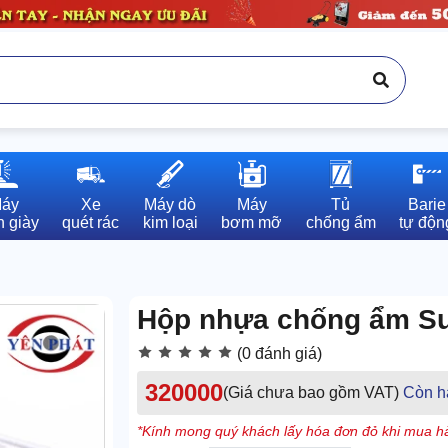
áy

Xe

Máy dò

Máy

Tủ

Barie

 giày
quét rác
kim loại
bơm mỡ
chống ẩm
tự độn
Hộp nhựa chống ẩm Su
(0 đánh giá)
320000
(Giá chưa bao gồm VAT)
Còn h
*Kính mong quý khách lấy hóa đơn đỏ khi mua hà