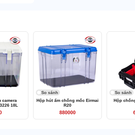
So sánh
So sánh
 camera
Hộp hút ẩm chống mốc Eirmai
Hộp chống
3226 18L
R20
0
880000