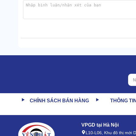
Chính vì vậy, thiết bị phát huy công dụng bảo quản 
lợi.
Hạt hút ẩm
Hạt hút ẩm của hộp Super Lock 8.4L được đóng gói r
huy tác dụng tốt.
CHÍNH SÁCH BÁN HÀNG
THÔNG TI
Với trọng lượng 100g, thành phần háo nước này man
vượt trội.
VPGD tại Hà Nội
L10-L06, Khu đô thị mới