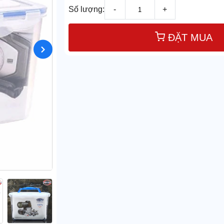
Số lượng:
-
+
ĐẶT MUA