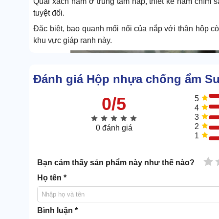
Quai xách nằm ở trung tâm nắp, thiết kế nằm chìm sâu
tuyệt đối.
Đặc biệt, bao quanh mối nối của nắp với thân hộp cò
khu vực giáp ranh này.
Đánh giá Hộp nhựa chống ẩm Su
0/5
5
4
3
2
0 đánh giá
1
1 
Bạn cảm thấy sản phẩm này như thế nào?
Họ tên *
Bình luận *