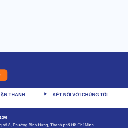
ý
HẬN THANH
KẾT NỐI VỚI CHÚNG TÔI
HCM
 số 8, Phường Bình Hưng, Thành phố Hồ Chí Minh