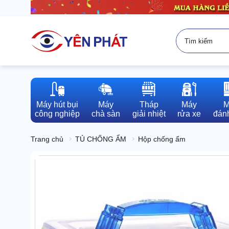
Máy hút bụi

Máy

Tháp

Máy

M
công nghiệp
chà sàn
giải nhiệt
rửa xe
đánh
Trang chủ
TỦ CHỐNG ẨM
Hộp chống ẩm