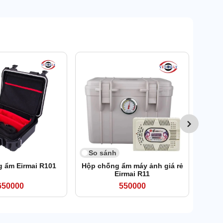
So 
Hộp c
So sánh
 ẩm Eirmai R101
Hộp chống ẩm máy ảnh giá rẻ
Eirmai R11
650000
550000