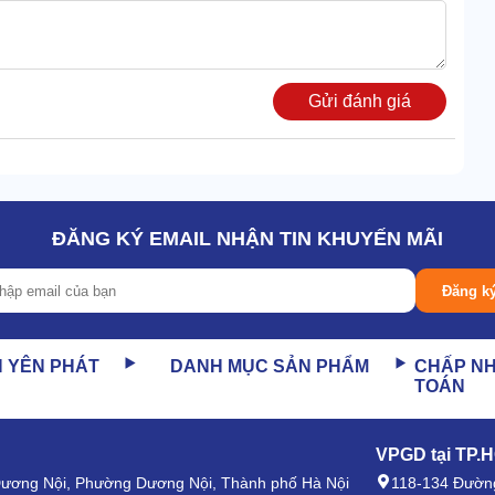
Gửi đánh giá
cực ấn tượng kể cả khi môi trường bên ngoài có nhiều bất
ĐĂNG KÝ EMAIL NHẬN TIN KHUYẾN MÃI
Đăng k
ất chuyên nghiệp, được bọc lót chắc chắn nhưng vẫn phát
N YÊN PHÁT
DANH MỤC SẢN PHẨM
CHẤP N
g lại hiệu quả hút ẩm, làm khô môi trường bảo quản siêu
TOÁN
VPGD tại TP.
 Dương Nội, Phường Dương Nội, Thành phố Hà Nội
118-134 Đường