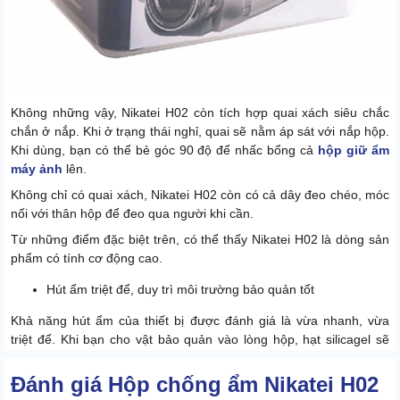
Không những vậy, Nikatei H02 còn tích hợp quai xách siêu chắc
chắn ở nắp. Khi ở trạng thái nghỉ, quai sẽ nằm áp sát với nắp hộp.
Khi dùng, bạn có thể bẻ góc 90 độ để nhấc bổng cả
hộp giữ ẩm
máy ảnh
lên.
Không chỉ có quai xách, Nikatei H02 còn có cả dây đeo chéo, móc
nối với thân hộp để đeo qua người khi cần.
Từ những điểm đặc biệt trên, có thể thấy Nikatei H02 là dòng sản
phẩm có tính cơ động cao.
Hút ẩm triệt để, duy trì môi trường bảo quản tốt
Khả năng hút ẩm của thiết bị được đánh giá là vừa nhanh, vừa
triệt để. Khi bạn cho vật bảo quản vào lòng hộp, hạt silicagel sẽ
vào việc ngay.
Đánh giá Hộp chống ẩm Nikatei H02
Tất cả cả hơi ẩm dư thừa đều bị hút vào các hạt háo nước này.