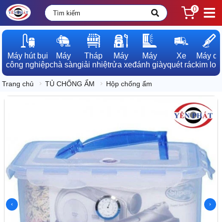
0
Máy hút bụi

Máy

Tháp

Máy

Máy

Xe

Máy dò

công nghiệp
chà sàn
giải nhiệt
rửa xe
đánh giày
quét rác
kim loạ
Trang chủ
TỦ CHỐNG ẨM
Hộp chống ẩm