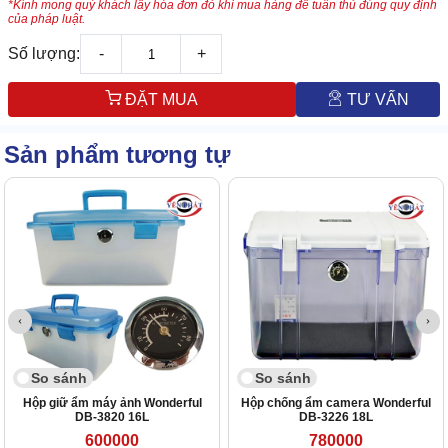
*Kính mong quý khách lấy hóa đơn đỏ khi mua hàng để tuân thủ đúng quy định
của pháp luật.
Số lượng:
-
+
ĐẶT MUA
TƯ VẤN
Sản phẩm tương tự
So sánh
So sánh
Hộp giữ ẩm máy ảnh Wonderful
Hộp chống ẩm camera Wonderful
DB-3820 16L
DB-3226 18L
600000
780000