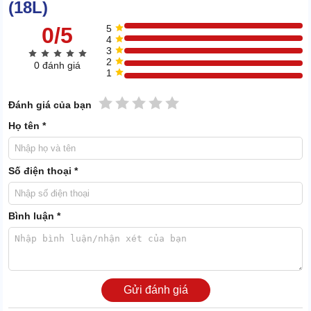
Nhờ đó, môi trường bảo quản được duy trì ở trạng thái lý tưởng
(18L)
0/5
5
4
3
2
0 đánh giá
1
1 sao
2 sao
3 sao
4 sao
5 sao
Đánh giá của bạn
Họ tên *
Số điện thoại *
Bình luận *
Gửi đánh giá