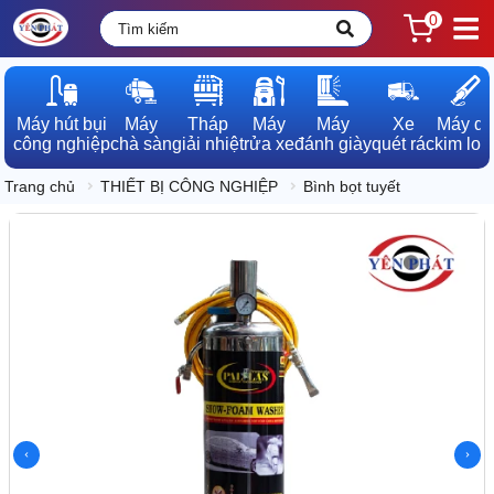
0
Máy hút bụi

Máy

Tháp

Máy

Máy

Xe

Máy dò

công nghiệp
chà sàn
giải nhiệt
rửa xe
đánh giày
quét rác
kim loạ
Trang chủ
THIẾT BỊ CÔNG NGHIỆP
Bình bọt tuyết