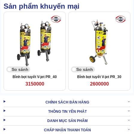
Sản phẩm khuyến mại
Sản phẩm có kiểu dáng hình trụ đứng, nhỏ gọn, phù hợp với nhiều
không gian làm việc và lưu trữ.
Các van điều chỉnh, đồng hồ đo áp suất bố trí hợp lý, dễ nhìn, dễ
thao tác.
Với thiết kế tối ưu và khả năng tiết kiệm dung dịch, pallas 20l giúp
giảm lượng chất tẩy rửa và nước khi vận hành.
So sánh
So sánh
Bình bọt tuyết V-jet PR_40
Bình bọt tuyết V-jet PR_30
3150000
2600000
CHÍNH SÁCH BÁN HÀNG
THÔNG TIN YÊN PHÁT
DANH MỤC SẢN PHẨM
CHẤP NHẬN THANH TOÁN