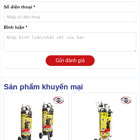
Số điện thoại *
Bình luận *
2.2. Lớp bọt tuyết siêu mịn, xịt đều
Gửi đánh giá
Chiếc bình này có khả năng tạo siêu nhiều bọt tuyết. Vòi phun
đảm bảo bọt được xịt đều, dễ thấm vào các vết bẩn, khiến chúng
mềm và tự trôi xuống.
Sản phẩm khuyến mại
Nhờ vậy, quá trình rửa xe được tối ưu, không tốn nhiều thời gian
hay công sức. Thiết bị này đáp ứng tốt nhu cầu rửa xe liên tục tại
các tiệm xe quy mô lớn.
2.3. Vòi khóa áp suất khí an toàn
Phần trên của bình được trang bị đồng hồ áp suất khí, giúp bạn dễ
theo dõi và điều chỉnh.