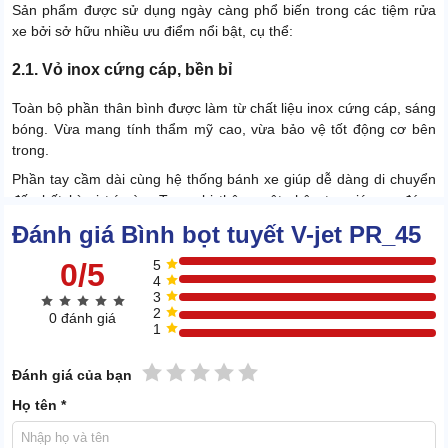
Sản phẩm được sử dụng ngày càng phổ biến trong các tiệm rửa
xe bởi sở hữu nhiều ưu điểm nổi bật, cụ thể:
2.1. Vỏ inox cứng cáp, bền bỉ
Toàn bộ phần thân bình được làm từ chất liệu inox cứng cáp, sáng
bóng. Vừa mang tính thẩm mỹ cao, vừa bảo vệ tốt động cơ bên
trong.
Phần tay cầm dài cùng hệ thống bánh xe giúp dễ dàng di chuyển
đến bất kỳ vị trí nào. Trang bị thêm một chân trụ giúp xe đứng
vững, chống trơn trượt.
Đánh giá Bình bọt tuyết V-jet PR_45
0/5
5
4
3
2
0 đánh giá
1
1 sao
2 sao
3 sao
4 sao
5 sao
Đánh giá của bạn
Họ tên *