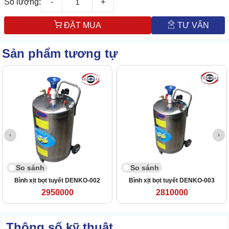
Số lượng:
-
+
ĐẶT MUA
TƯ VẤN
Sản phẩm tương tự
So sánh
So sánh
Bình xịt bọt tuyết DENKO-002
Bình xịt bọt tuyết DENKO-003
2950000
2810000
Thông số kỹ thuật