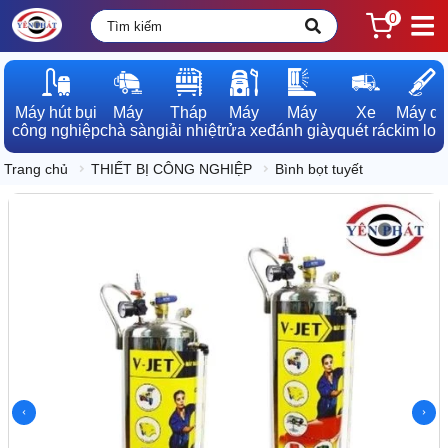
0
Máy hút bụi

Máy

Tháp

Máy

Máy

Xe

Máy dò

công nghiệp
chà sàn
giải nhiệt
rửa xe
đánh giày
quét rác
kim loạ
Trang chủ
THIẾT BỊ CÔNG NGHIỆP
Bình bọt tuyết