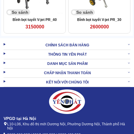
Thiết kế vòi khóa giúp làm kín khí, không để hóa chất bắn ra
ngoài. Van khóa dễ thao tác chỉ với 1 lần gạt, đảm bảo an toàn
So sánh
So sánh
ngay cả khi bình bị nghiêng, đổ,...
Bình bọt tuyết V-jet PR_40
Bình bọt tuyết V-jet PR_30
3150000
2600000
CHÍNH SÁCH BÁN HÀNG
THÔNG TIN YÊN PHÁT
DANH MỤC SẢN PHẨM
CHẤP NHẬN THANH TOÁN
KẾT NỐI VỚI CHÚNG TÔI
VPGD tại Hà Nội
L10-L06, Khu đô thị mới Dương Nội, Phường Dương Nội, Thành phố Hà
Nội
2.4. Thùng chứa lớn, dây dẫn dài