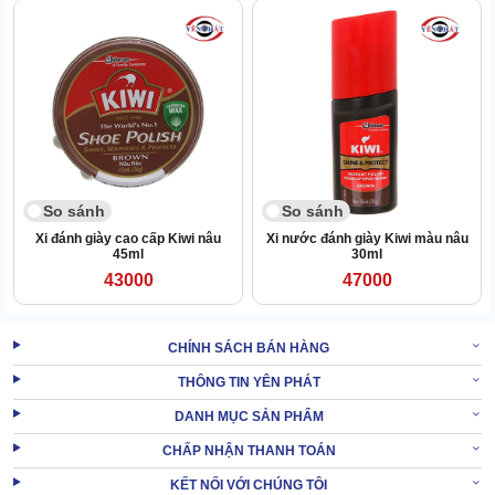
2.1 Chuẩn bị dụng cụ
Để dùng xi sáp đen đúng chuẩn, bên cạnh hộp
xi đánh giày
còn
cần đến:
So sánh
So sánh
Xi đánh giày cao cấp Kiwi nâu
Xi nước đánh giày Kiwi màu nâu
45ml
30ml
43000
47000
CHÍNH SÁCH BÁN HÀNG
THÔNG TIN YÊN PHÁT
DANH MỤC SẢN PHẨM
CHẤP NHẬN THANH TOÁN
KẾT NỐI VỚI CHÚNG TÔI