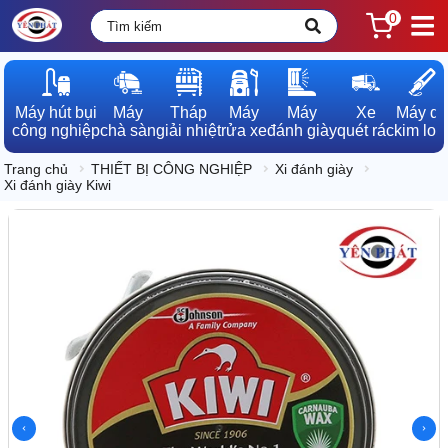
0
Máy hút bụi

Máy

Tháp

Máy

Máy

Xe

Máy dò

công nghiệp
chà sàn
giải nhiệt
rửa xe
đánh giày
quét rác
kim loạ
Trang chủ
THIẾT BỊ CÔNG NGHIỆP
Xi đánh giày
Xi đánh giày Kiwi