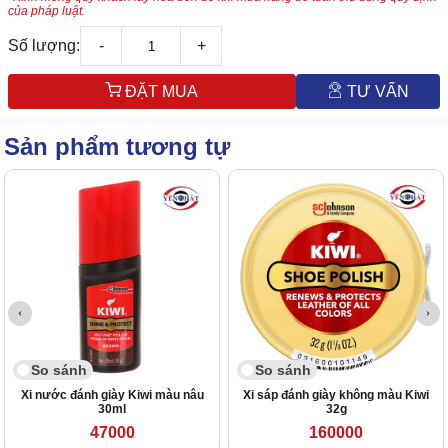
của pháp luật.
Số lượng:
-
+
ĐẶT MUA
TƯ VẤN
Sản phẩm tương tự
So sánh
So sánh
Xi nước đánh giày Kiwi màu nâu
Xi sáp đánh giày không màu Kiwi
30ml
32g
47000
160000