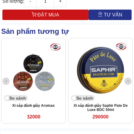
Số lượng:
-
+
ĐẶT MUA
TƯ VẤN
Sản phẩm tương tự
So sánh
So sánh
Xi sáp đánh giày Aromax
Xi sáp đánh giày Saphir Pate De
Luxe BDC 50ml
32000
290000