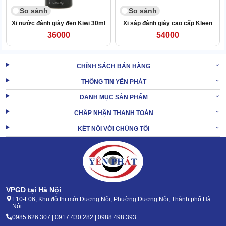
Dùng lâu dài không gây hại da tay, cũng không ảnh hưởng đến độ
So sánh
So sánh
mềm tự nhiên của da giày.
Xi nước đánh giày đen Kiwi 30ml
Xi sáp đánh giày cao cấp Kleen
36000
54000
CHÍNH SÁCH BÁN HÀNG
THÔNG TIN YÊN PHÁT
DANH MỤC SẢN PHẨM
CHẤP NHẬN THANH TOÁN
KẾT NỐI VỚI CHÚNG TÔI
VPGD tại Hà Nội
L10-L06, Khu đô thị mới Dương Nội, Phường Dương Nội, Thành phố Hà
Nội
Thành phần này còn có tác dụng dưỡng da giày, giữ độ ẩm cần
thiết để da không bị khô cứng hay nứt gãy.
0985.626.307 | 0917.430.282 | 0988.498.393