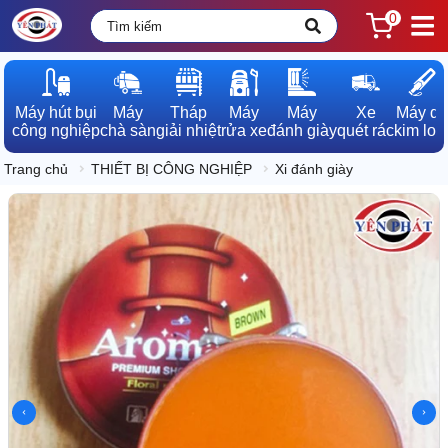
0
Máy hút bụi

Máy

Tháp

Máy

Máy

Xe

Máy dò

công nghiệp
chà sàn
giải nhiệt
rửa xe
đánh giày
quét rác
kim loạ
Trang chủ
THIẾT BỊ CÔNG NGHIỆP
Xi đánh giày