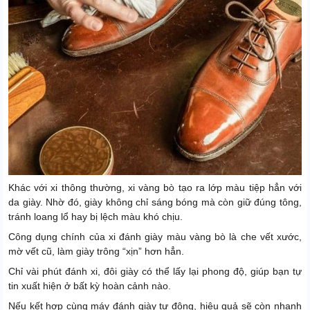
Khác với xi thông thường, xi vàng bò tạo ra lớp màu tiệp hẳn với
da giày. Nhờ đó, giày không chỉ sáng bóng mà còn giữ đúng tông,
tránh loang lổ hay bị lệch màu khó chịu.
Công dụng chính của xi đánh giày màu vàng bò là che vết xước,
mờ vết cũ, làm giày trông “xịn” hơn hẳn.
Chỉ vài phút đánh xi, đôi giày có thể lấy lại phong độ, giúp bạn tự
tin xuất hiện ở bất kỳ hoàn cảnh nào.
Nếu kết hợp cùng máy đánh giày tự động, hiệu quả sẽ còn nhanh