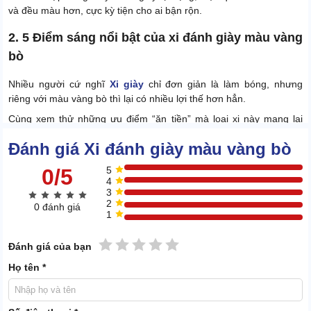
và đều màu hơn, cực kỳ tiện cho ai bận rộn.
2. 5 Điểm sáng nổi bật của xi đánh giày màu vàng
bò
Nhiều người cứ nghĩ
Xi giày
chỉ đơn giản là làm bóng, nhưng
riêng với màu vàng bò thì lại có nhiều lợi thế hơn hẳn.
Cùng xem thử những ưu điểm “ăn tiền” mà loại xi này mang lại
nhé.
Đánh giá Xi đánh giày màu vàng bò
2.1 Gam vàng bò, “chất” cho mọi phong cách
0/5
5
4
3
2
0 đánh giá
1
1 sao
2 sao
3 sao
4 sao
5 sao
Đánh giá của bạn
Họ tên *