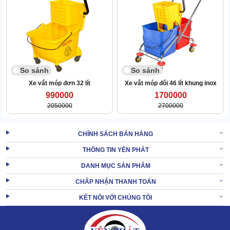
So sánh
So sánh
Xe vắt móp đơn 32 lít
Xe vắt móp đôi 46 lít khung inox
990000
1700000
2050000
2700000
CHÍNH SÁCH BÁN HÀNG
THÔNG TIN YÊN PHÁT
DANH MỤC SẢN PHẨM
CHẤP NHẬN THANH TOÁN
Đổ lượng nước phù hợp vào thùng chứa. Cho dung dịch tẩy
KẾT NỐI VỚI CHÚNG TÔI
rửa vào, khuấy đều để khuếch tán tạo thành hỗn hợp nước
lau sàn đúng chuẩn.
Cho xe di chuyển đến không gian, vị trí cần làm sạch.