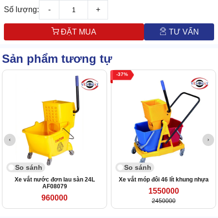
Số lượng:
-
+
ĐẶT MUA
TƯ VẤN
Sản phẩm tương tự
37
So sánh
So sánh
Xe vắt nước đơn lau sàn 24L
Xe vắt móp đôi 46 lít khung nhựa
AF08079
1550000
960000
2450000