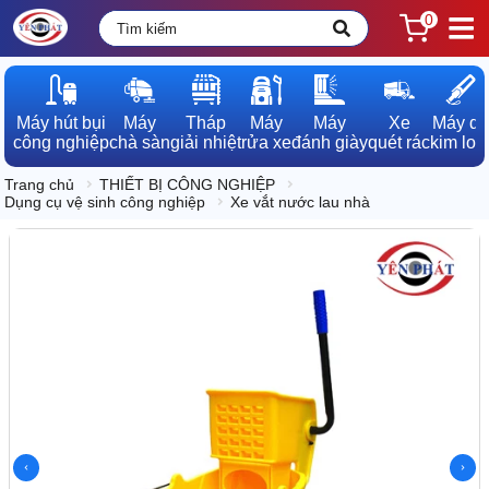
0
Máy hút bụi

Máy

Tháp

Máy

Máy

Xe

Máy dò

công nghiệp
chà sàn
giải nhiệt
rửa xe
đánh giày
quét rác
kim loạ
Trang chủ
THIẾT BỊ CÔNG NGHIỆP
Dụng cụ vệ sinh công nghiệp
Xe vắt nước lau nhà