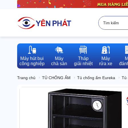
Máy hút bụi

Máy

Tháp

Máy

M
công nghiệp
chà sàn
giải nhiệt
rửa xe
đánh
Trang chủ
TỦ CHỐNG ẨM
Tủ chống ẩm Eureka
Tủ 