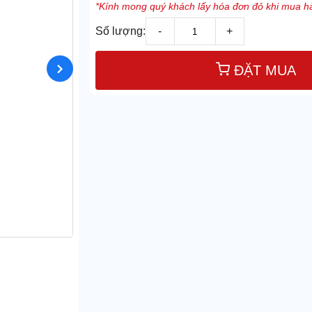
*Kính mong quý khách lấy hóa đơn đỏ khi mua hà
Số lượng:
-
+
ĐẶT MUA