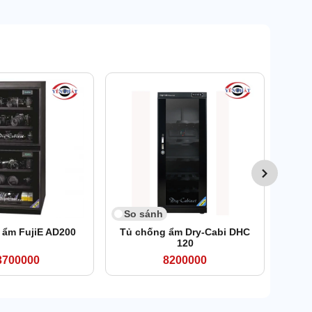
So 
Tủ
So sánh
 ẩm FujiE AD200
Tủ chống ẩm Dry-Cabi DHC
120
3700000
8200000