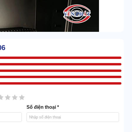
06
sao
2 sao
3 sao
4 sao
5 sao
Số điện thoại *