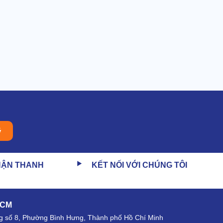
ý
HẬN THANH
KẾT NỐI VỚI CHÚNG TÔI
HCM
 số 8, Phường Bình Hưng, Thành phố Hồ Chí Minh