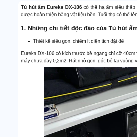
Tủ hút ẩm Eureka DX-106
có thể hạ ẩm siêu thấp 
được hoàn thiện bằng vật liệu bền. Tuổi thọ có thể lê
1. Những chi tiết độc đáo của Tủ hút ẩ
Thiết kế siêu gọn, chiếm ít diện tích đặt để
Eureka DX-106 có kích thước bề ngang chỉ cỡ 40cm v
máy chưa đầy 0,2m2. Rất nhỏ gọn, góc bẻ lại vuông vắ