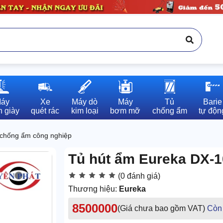
áy

Xe

Máy dò

Máy

Tủ

Barie

 giày
quét rác
kim loại
bơm mỡ
chống ẩm
tự độn
chống ẩm công nghiệp
Tủ hút ẩm Eureka DX-
(0 đánh giá)
Thương hiệu:
Eureka
8500000
(Giá chưa bao gồm VAT)
Còn