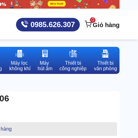
0
0985.626.307
Giỏ hàng
Máy lọc 

Máy 

Thiết bị

Thiết bị

g
không khí
hút ẩm
công nghiệp
văn phòng
106
 hàng