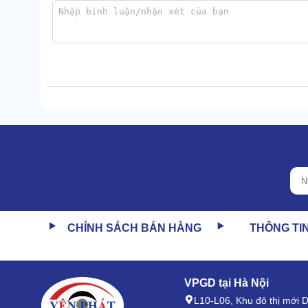
Điều này chứng tỏ hiệu quả bảo quản của
tủ chốn
bạn cất giữ tốt nhiều đồ đạc và tài liệu khác nhau.
Tích hợp 4 khay tiện lợi
Máy có 4 khay được bố trí song song theo chiều dọc.
định.
Khay dưới cùng được phân làm nhiều ngăn nhỏ, giúp c
CHÍNH SÁCH BÁN HÀNG
THÔNG TI
VPGD tại Hà Nội
L10-L06, Khu đô thị mới