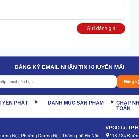
g ẩm máy ảnh Eureka
tốt hơn hẳn mặt bằng chung. Giúp
Gửi đánh giá
 Trong đó, 3 khay phía trên bằng phẳng, giữ trạng thái cố
ĐĂNG KÝ EMAIL NHẬN TIN KHUYẾN MÃI
ất trữ nhiều đồ có kích thước bé.
Đăng k
N YÊN PHÁT
DANH MỤC SẢN PHẨM
CHẤP N
TOÁN
VPGD tại TP.
 Dương Nội, Phường Dương Nội, Thành phố Hà Nội
118-134 Đường