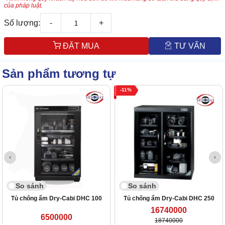
của pháp luật.
Số lượng:
-
+
ĐẶT MUA
TƯ VẤN
Sản phẩm tương tự
11
So sánh
So sánh
Tủ chống ẩm Dry-Cabi DHC 100
Tủ chống ẩm Dry-Cabi DHC 250
16740000
6500000
18740000