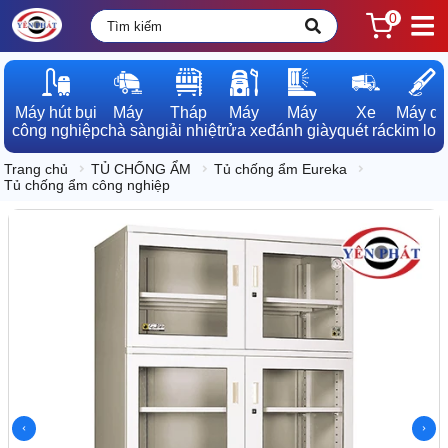
0
Máy hút bụi

Máy

Tháp

Máy

Máy

Xe

Máy dò

công nghiệp
chà sàn
giải nhiệt
rửa xe
đánh giày
quét rác
kim loạ
Trang chủ
TỦ CHỐNG ẨM
Tủ chống ẩm Eureka
Tủ chống ẩm công nghiệp