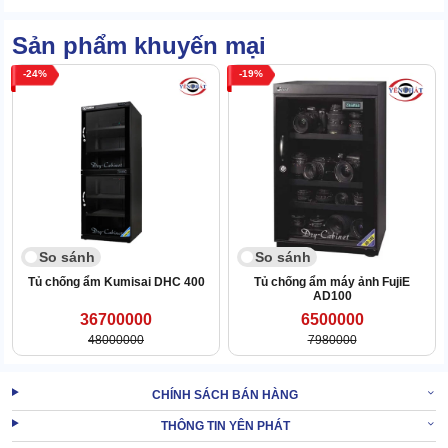
Do được hoàn thiện bằng vật liệu siêu bền nên tuổi thọ của tủ
Eureka AD-1280H có thể lên tới 25 năm.
Sản phẩm khuyến mại
24
19
So sánh
So sánh
Tủ chống ẩm Kumisai DHC 400
Tủ chống ẩm máy ảnh FujiE
AD100
36700000
6500000
48000000
7980000
CHÍNH SÁCH BÁN HÀNG
Trong khi đó, hầu hết độ bền của
tủ giữ ẩm máy ảnh
chỉ dừng lại
THÔNG TIN YÊN PHÁT
ở con số 10 năm. Nếu đầu tư thiết bị, bạn có thể gắn bó trong thời