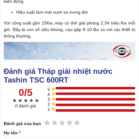
biến động.
Hiệu suất làm mát vượt xa mong đợi
Với công suất gần 15Kw, máy có thể giải phóng 2,34 triệu Kw mỗi
giờ. Đây là con số siêu khủng, cao gấp 8-10 lần so với các thiết bị
thông thường.
Đánh giá Tháp giải nhiệt nước
Tashin TSC 600RT
0/5
5
4
3
2
0 đánh giá
1
1 sao
2 sao
3 sao
4 sao
5 sao
Đánh giá của bạn
Họ tên *