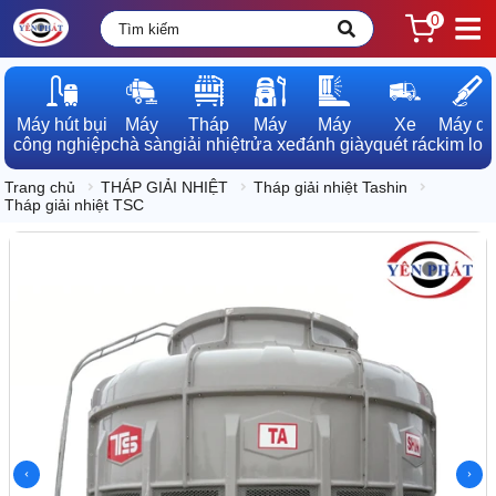
0
Máy hút bụi

Máy

Tháp

Máy

Máy

Xe

Máy dò

công nghiệp
chà sàn
giải nhiệt
rửa xe
đánh giày
quét rác
kim loạ
Trang chủ
THÁP GIẢI NHIỆT
Tháp giải nhiệt Tashin
Tháp giải nhiệt TSC