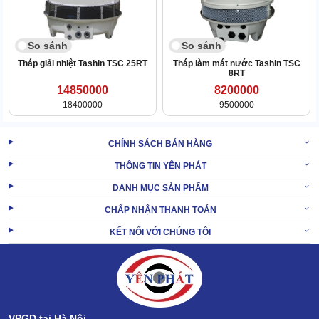
biến đổi điện năng thành lực cơ học. Sau đó, làm quay cánh quạt
ở nửa thân dưới.
So sánh
So sánh
Tháp giải nhiệt Tashin TSC 25RT
Tháp làm mát nước Tashin TSC
8RT
14850000
8200000
18400000
9500000
CHÍNH SÁCH BÁN HÀNG
THÔNG TIN YÊN PHÁT
DANH MỤC SẢN PHẨM
CHẤP NHẬN THANH TOÁN
KẾT NỐI VỚI CHÚNG TÔI
Chuyển động của cánh quạt tạo ra lực hút gió mát vào trong hệ
thống và bay lên trên, tiếp cận với tấm tản nhiệt.
VPGD tại Hà Nội