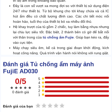
trì độ ẩm trong khoang bảo quản.
Đây là con số vượt xa mong đợi so với thiết bị sử dụng điện
24/7 như thiết bị. Từ bộ khung cho tới khay chứa và cả IC
hút ẩm đều có chất lượng đỉnh cao. Các chi tiết móc nối
hoàn hảo, tuổi thọ của thiết bị bỏ xa nhiều đối thủ.
Hệ khay trượt của tủ gồm 2 chiếc, tuy làm bằng nhựa nhưng
lại chịu lực siêu tốt. Đặc biệt, 2 thành bên có gờ để bắt nối
với thân trong của
tủ chống ẩm Fujie
. Giúp bạn kéo ra, đẩy
vào cực tiện.
Máy chạy siêu êm, kể cả trong giai đoạn khởi động, kích
hoạt công năng. Quá trình vận hành nói không với rung giật.
Càng trải nghiệm càng nhìn rõ sự chuyên nghiệp.
Đánh giá Tủ chống ẩm máy ảnh
FujiE AD030
0/5
5
4
3
2
0 đánh giá
1
1 sao
2 sao
3 sao
4 sao
5 sao
Đánh giá của bạn