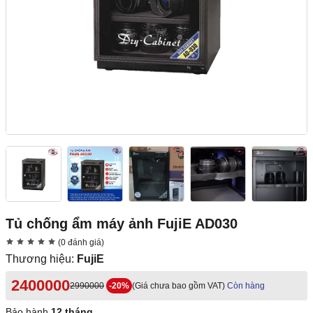
Tủ chống ẩm máy ảnh FujiE AD030
(0 đánh giá)
Thương hiệu:
FujiE
2400000
2990000
-20%
(Giá chưa bao gồm VAT)
Còn hàng
Bảo hành
12 tháng