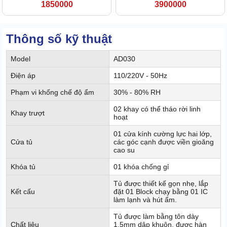
1850000
3900000
Thông số kỹ thuật
Model
AD030
Điện áp
110/220V - 50Hz
Phạm vi khống chế độ ẩm
30% - 80% RH
02 khay có thể tháo rời linh
Khay trượt
hoạt
01 cửa kính cường lực hai lớp,
Cửa tủ
các góc cạnh được viền gioăng
cao su
Khóa tủ
01 khóa chống gỉ
Tủ được thiết kế gọn nhẹ, lắp
Kết cấu
đặt 01 Block chạy bằng 01 IC
làm lạnh và hút ẩm.
Tủ được làm bằng tôn dày
Chất liệu
1.5mm dập khuôn, được hàn