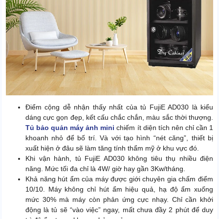
Điểm cộng dễ nhận thấy nhất của tủ FujiE AD030 là kiểu
dáng cực gọn đẹp, kết cấu chắc chắn, màu sắc thời thượng.
Tủ bảo quản máy ảnh mini
chiếm ít diện tích nên chỉ cần 1
khoanh nhỏ để bố trí. Và với tạo hình “nét căng”, thiết bị
xuất hiện ở đâu sẽ làm tăng tính thẩm mỹ ở khu vực đó.
Khi vận hành, tủ FujiE AD030 không tiêu thụ nhiều điện
năng. Mức tối đa chỉ là 4W/ giờ hay gần 3Kw/tháng.
Khả năng hút ẩm của máy được giới chuyên gia chấm điểm
10/10. Máy không chỉ hút ẩm hiệu quả, hạ độ ẩm xuống
mức 30% mà máy còn phản ứng cực nhạy. Chỉ cần khởi
động là tủ sẽ “vào việc” ngay, mất chưa đầy 2 phút để duy