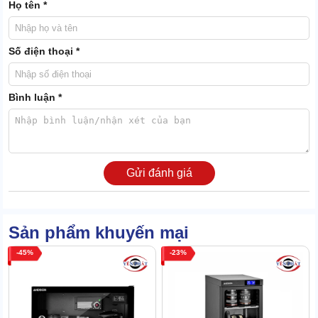
Họ tên *
Số điện thoại *
Bình luận *
2. Tủ chống ẩm FujiE AD030 được dùng cho
Gửi đánh giá
những lĩnh vực nào?
Tủ đựng máy ảnh giá rẻ FujiE AD030 được dùng trong các lĩnh
vực sau:
Sản phẩm khuyến mại
45
23