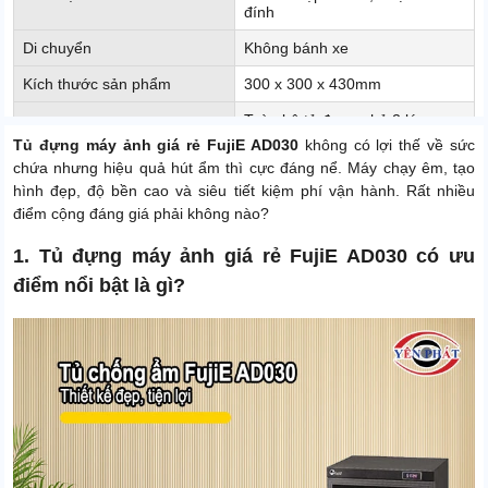
đính
Di chuyển
Không bánh xe
Kích thước sản phẩm
300 x 300 x 430mm
Toàn bộ tủ được phủ 2 lớp sơn
Màu sắc
tĩnh điện màu đen
Tủ đựng máy ảnh giá rẻ FujiE AD030
không có lợi thế về sức
chứa nhưng hiệu quả hút ẩm thì cực đáng nể. Máy chạy êm, tạo
Dung tích
30 lít
hình đẹp, độ bền cao và siêu tiết kiệm phí vận hành. Rất nhiều
Công suất
4W
điểm cộng đáng giá phải không nào?
Xuất xứ
Chính hãng
1. Tủ đựng máy ảnh giá rẻ FujiE AD030 có ưu
điểm nổi bật là gì?