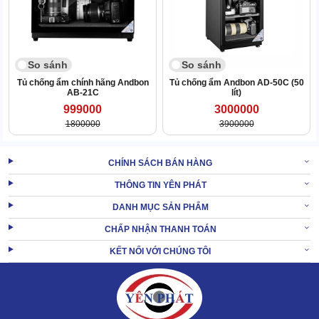
So sánh
So sánh
Tủ chống ẩm chính hãng Andbon
Tủ chống ẩm Andbon AD-50C (50
AB-21C
lít)
999000
3000000
1800000
3900000
CHÍNH SÁCH BÁN HÀNG
THÔNG TIN YÊN PHÁT
DANH MỤC SẢN PHẨM
CHẤP NHẬN THANH TOÁN
KẾT NỐI VỚI CHÚNG TÔI
Trong đời sống hằng ngày: Thiết bị giúp bảo quản tốt nhiều
tài liệu như hợp đồng, sổ đỏ, bằng tốt nghiệp, giấy cam kết,
hồ sơ bảo hiểm,... Ngoài ra, đồng hồ đeo tay, các loại máy
quay, máy ảnh,... cũng có thể cho vào trong con tủ này.