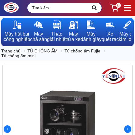
0
Máy hút bụi

Máy

Tháp

Máy

Máy

Xe

Máy dò

công nghiệp
chà sàn
giải nhiệt
rửa xe
đánh giày
quét rác
kim loạ
Trang chủ
TỦ CHỐNG ẨM
Tủ chống ẩm Fujie
Tủ chống ẩm mini