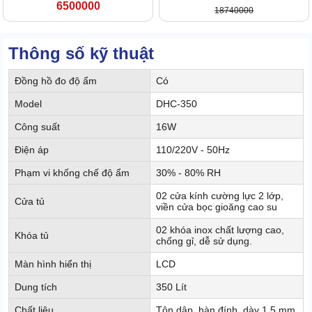
6500000
18740000
Thông số kỹ thuật
Đồng hồ đo độ ẩm
Có
Model
DHC-350
Công suất
16W
Điện áp
110/220V - 50Hz
Phạm vi khống chế độ ẩm
30% - 80% RH
02 cửa kính cường lực 2 lớp,
Cửa tủ
viền cửa bọc gioăng cao su
02 khóa inox chất lượng cao,
Khóa tủ
chống gỉ, dễ sử dụng.
Màn hình hiển thị
LCD
Dung tích
350 Lít
Chất liệu
Tôn dập, hàn đính, dày 1.5 mm