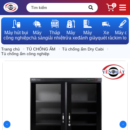
0
Máy hút bụi

Máy

Tháp

Máy

Máy

Xe

Máy dò

công nghiệp
chà sàn
giải nhiệt
rửa xe
đánh giày
quét rác
kim loạ
Trang chủ
TỦ CHỐNG ẨM
Tủ chống ẩm Dry Cabi
Tủ chống ẩm công nghiệp