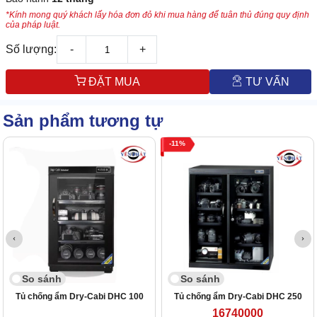
*Kính mong quý khách lấy hóa đơn đỏ khi mua hàng để tuân thủ đúng quy định
của pháp luật.
Số lượng:
-
+
ĐẶT MUA
TƯ VẤN
Sản phẩm tương tự
11
So sánh
So sánh
Tủ chống ẩm Dry-Cabi DHC 100
Tủ chống ẩm Dry-Cabi DHC 250
16740000