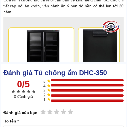
Cửa kính cường lực thì khỏi cần bàn về khả năng chịu lực. Các chi
tiết ráp nối ăn khớp, vận hành ăn ý nên độ bền có thể lên tới 20
năm.
Đánh giá Tủ chống ẩm DHC-350
0/5
5
4
3
2
0 đánh giá
1
1 sao
2 sao
3 sao
4 sao
5 sao
Đánh giá của bạn
Họ tên *
Tiết kiệm điện tuyệt đối