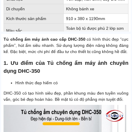
Di chuyển
Không bánh xe
Kích thước sản phẩm
910 x 380 x 1190mm
Toàn bộ tủ được phủ 2 lớp sơn
Màu sắc
tĩnh điện màu đen
Tủ chống ẩm máy ảnh cao cấp DHC-350
có hình thức đẹp “cực
Xuất xứ
Trung Quốc
phẩm”, hút ẩm siêu nhanh. Sử dụng lượng điện năng không đáng
kể. Đặc biệt, mức chi phí để đầu tư cho thiết bị cũng không hề đắt.
1. Ưu điểm của Tủ chống ẩm máy ảnh chuyên
dụng DHC-350
Hình thức đẹp hiếm có
DHC-350 có tạo hình siêu đẹp, phần khung màu đen tuyền vuông
vắn, góc bẻ đẹp hoàn hảo. Bề mặt tủ có độ phẳng mịn tuyệt đối.