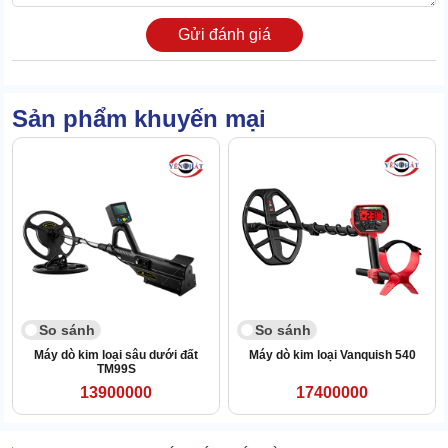
2/ Mô tả cấu tạo chi tiết của máy rà soát dưới
Gửi đánh giá
lòng đất MD3005
Đầu dò:
Sản phẩm khuyến mại
So sánh
So sánh
Máy dò kim loại sâu dưới đất
Máy dò kim loại Vanquish 540
TM99S
13900000
17400000