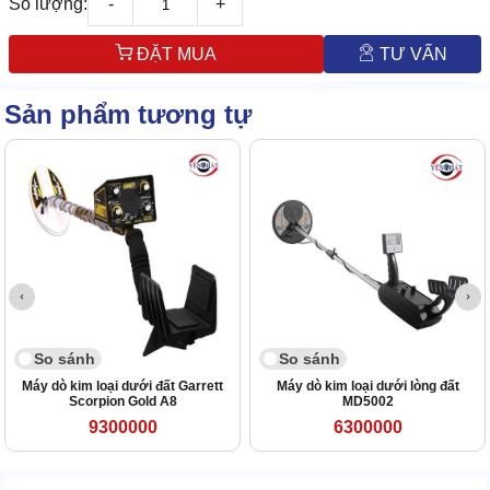
Số lượng:
-
+
ĐẶT MUA
TƯ VẤN
Sản phẩm tương tự
So sánh
So sánh
Máy dò kim loại dưới đất Garrett
Máy dò kim loại dưới lòng đất
Scorpion Gold A8
MD5002
9300000
6300000