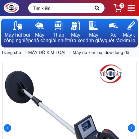
0
Máy hút bụi

Máy

Tháp

Máy

Máy

Xe

Máy dò

công nghiệp
chà sàn
giải nhiệt
rửa xe
đánh giày
quét rác
kim loạ
Trang chủ
MÁY DÒ KIM LOẠI
Máy dò kim loại dưới lòng đất