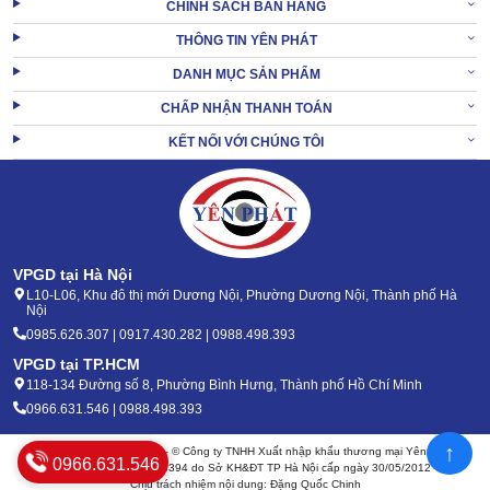
CHÍNH SÁCH BÁN HÀNG
THÔNG TIN YÊN PHÁT
DANH MỤC SẢN PHẨM
CHẤP NHẬN THANH TOÁN
Được cấu thành từ nhựa bền, có khả năng chịu tác động vật lý tốt,
KẾT NỐI VỚI CHÚNG TÔI
tạo hình giống chiếc đĩa. Thiết kế như vậy nhằm tăng phạm vị dò
tìm của
máy dò kim loại dưới đất
, tần số được mở rộng tối đa.
Hệ thống điều chỉnh:
Gồm màn hình phát tín hiệu, hiển thị tính chất của dị vật đã tìm
VPGD tại Hà Nội
kiếm được. Cùng khu vực còn có nút xoay để tùy ý chỉnh độ nhạy,
L10-L06, Khu đô thị mới Dương Nội, Phường Dương Nội, Thành phố Hà
tần số,... theo đúng mục đích sử dụng.
Nội
0985.626.307 | 0917.430.282 | 0988.498.393
Nguồn cấp nhiên liệu:
VPGD tại TP.HCM
118-134 Đường số 8, Phường Bình Hưng, Thành phố Hồ Chí Minh
0966.631.546 | 0988.498.393
↑
Bản quyền 2020 - 2026 – © Công ty TNHH Xuất nhập khẩu thương mại Yên Phát
0966.631.546
Mã số thuế: 0105904394 do Sở KH&ĐT TP Hà Nội cấp ngày 30/05/2012
Chịu trách nhiệm nội dung: Đặng Quốc Chinh