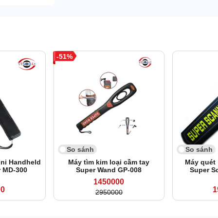
51
So sánh
So sánh
ini Handheld
Máy tìm kim loại cầm tay
Máy quét 
r MD-300
Super Wand GP-008
Super S
1450000
00
1
2950000