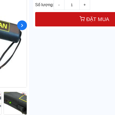
Số lượng:
-
+
ĐẶT MUA