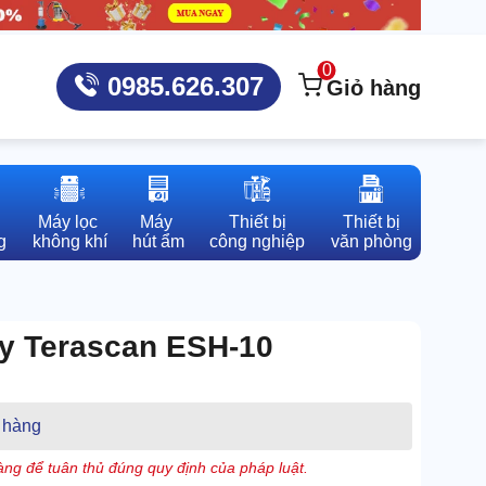
0
0985.626.307
Giỏ hàng
Máy lọc 

Máy 

Thiết bị

Thiết bị

g
không khí
hút ẩm
công nghiệp
văn phòng
ay Terascan ESH-10
 hàng
ng để tuân thủ đúng quy định của pháp luật.