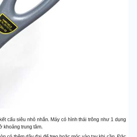
kết cấu siêu nhỏ nhắn. Máy có hình thái trông như 1 dụng
 ở khoảng trung tâm.
n có thêm dây đai để treo hoặc móc vào tay khi cần. Đặc