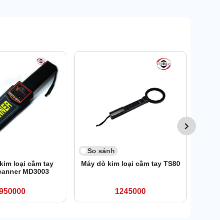
So 
Máy d
So sánh
kim loại cầm tay
Máy dò kim loại cầm tay TS80
canner MD3003
950000
1245000