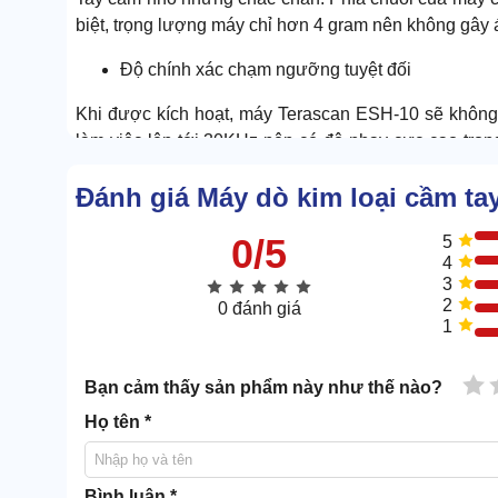
biệt, trọng lượng máy chỉ hơn 4 gram nên không gây áp
Độ chính xác chạm ngưỡng tuyệt đối
Khi được kích hoạt, máy Terascan ESH-10 sẽ không để
làm việc lên tới 30KHz nên có độ nhạy cực cao tro
làm nhiễu bởi dây điện, dây cáp ngầm, các dạng vật c
Đánh giá Máy dò kim loại cầm ta
0/5
5
4
3
2
0 đánh giá
1
1 
Bạn cảm thấy sản phẩm này như thế nào?
Họ tên *
Bình luận *