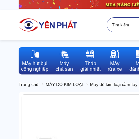
Máy hút bụi

Máy

Tháp

Máy

M
công nghiệp
chà sàn
giải nhiệt
rửa xe
đánh
Trang chủ
MÁY DÒ KIM LOẠI
Máy dò kim loại cầm tay