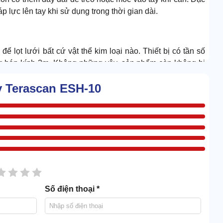
 lực lên tay khi sử dụng trong thời gian dài.
 lọt lưới bất cứ vật thể kim loại nào. Thiết bị có tần số
ng bán kính 2m. Không những vậy, sản phẩm còn không bị
hất giống kim loại.
y Terascan ESH-10
sao
2 sao
3 sao
4 sao
5 sao
Số điện thoại *