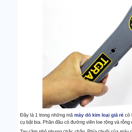
Đây là 1 trong những mã
máy dò kim loại giá rẻ
có 
cụ bật bia. Phần đầu có đường viền loe rộng và rỗng
Tay cầm nhỏ nhưng chắc chắn. Phía chuôi của máy cò