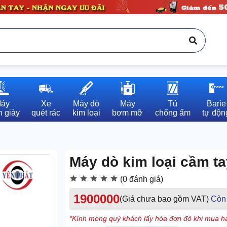
áy

Xe

Máy dò

Máy

Tủ

Barie

 giày
quét rác
kim loại
bơm mỡ
chống ẩm
tự độn
Máy dò kim loại cầm t
(0 đánh giá)
1900000
(Giá chưa bao gồm VAT)
Còn
*Kính mong quý khách lấy hóa đơn đỏ khi mua hà