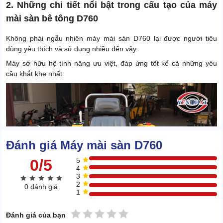
2. Những chi tiết nổi bật trong cấu tạo của máy
mài sàn bê tông D760
Không phải ngẫu nhiên máy mài sàn D760 lại được người tiêu
dùng yêu thích và sử dụng nhiều đến vậy.
Máy sở hữu hệ tính năng ưu việt, đáp ứng tốt kể cả những yêu
cầu khắt khe nhất.
Đánh giá Máy mài sàn D760
0/5
5
4
3
2
0 đánh giá
1
1 sao
2 sao
3 sao
4 sao
5 sao
Đánh giá của bạn