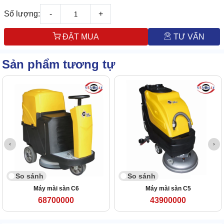
Số lượng:
-
+
ĐẶT MUA
TƯ VẤN
Sản phẩm tương tự
So sánh
So sánh
Máy mài sàn C6
Máy mài sàn C5
68700000
43900000