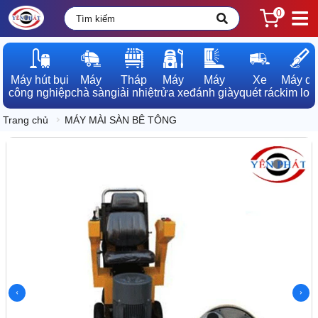
0
Máy hút bụi

Máy

Tháp

Máy

Máy

Xe

Máy dò

công nghiệp
chà sàn
giải nhiệt
rửa xe
đánh giày
quét rác
kim loạ
Trang chủ
MÁY MÀI SÀN BÊ TÔNG