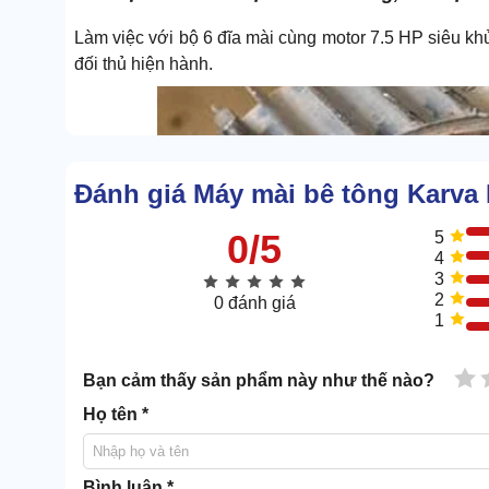
Làm việc với bộ 6 đĩa mài cùng motor 7.5 HP siêu khủ
đối thủ hiện hành.
Đánh giá Máy mài bê tông Karv
0/5
5
4
3
2
0 đánh giá
1
1 
Bạn cảm thấy sản phẩm này như thế nào?
Họ tên *
Bình luận *