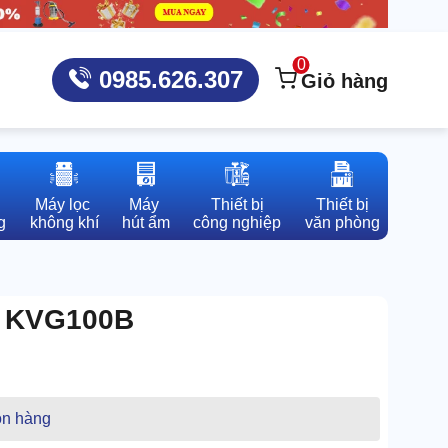
0
0985.626.307
Giỏ hàng
Máy lọc 

Máy 

Thiết bị

Thiết bị

g
không khí
hút ẩm
công nghiệp
văn phòng
a KVG100B
n hàng