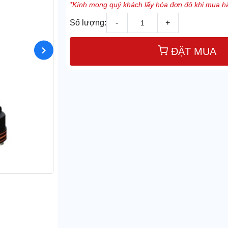
*Kính mong quý khách lấy hóa đơn đỏ khi mua hà
Số lượng:
-
+
ĐẶT MUA