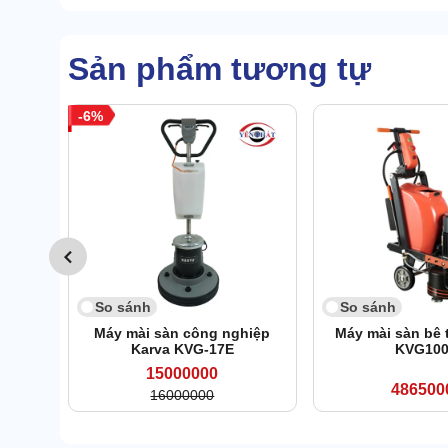
Sản phẩm tương tự
6
So sánh
So sánh
Máy mài sàn công nghiệp
Máy mài sàn bê 
Karva KVG-17E
KVG10
15000000
486500
16000000