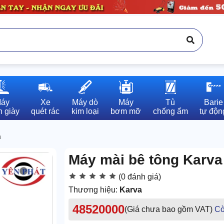
áy

Xe

Máy dò

Máy

Tủ

Barie

 giày
quét rác
kim loại
bơm mỡ
chống ẩm
tự độn
a
Máy mài bê tông Karv
(0 đánh giá)
Thương hiệu:
Karva
48520000
(Giá chưa bao gồm VAT)
Cò