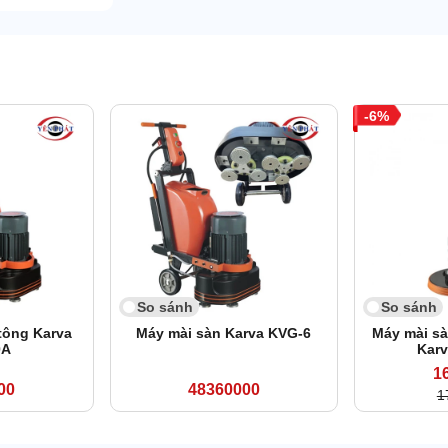
6
So sánh
So sánh
tông Karva
Máy mài sàn Karva KVG-6
Máy mài sà
0A
Kar
1
00
48360000
1