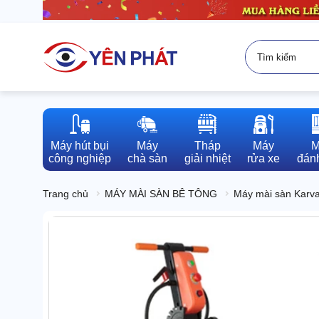
Máy hút bụi

Máy

Tháp

Máy

M
công nghiệp
chà sàn
giải nhiệt
rửa xe
đánh
Trang chủ
MÁY MÀI SÀN BÊ TÔNG
Máy mài sàn Karv