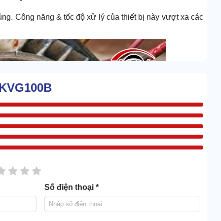
ng. Công năng & tốc độ xử lý của thiết bị này vượt xa các
a KVG100B
sao
2 sao
3 sao
4 sao
5 sao
Số điện thoại *