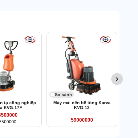
So 
Máy 
So sánh
n tạ công nghiệp
Máy mài nền bê tông Karva
va KVG-17F
KVG-12
6500000
59000000
7500000