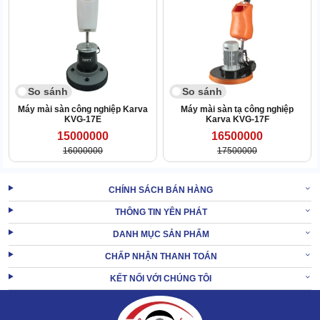
So sánh
So sánh
Máy mài sàn công nghiệp Karva
Máy mài sàn tạ công nghiệp
KVG-17E
Karva KVG-17F
15000000
16500000
Động cơ có lõi được làm bằng đồng, giúp
máy mài nền bê tông
16000000
17500000
chạy ổn định, không phát ra tiếng ồn lớn.
Bàn mài và phụ kiện
CHÍNH SÁCH BÁN HÀNG
Bàn mài có khung ngoài bằng nhựa, kết cấu tròn trịa. Bên trong
THÔNG TIN YÊN PHÁT
chi tiết này tích hợp 3 đĩa mài.
DANH MỤC SẢN PHẨM
Đây chính là nơi tiếp nhận năng lượng từ động cơ, xoay tròn để
CHẤP NHẬN THANH TOÁN
tăng áp lực lên mặt sàn. Từ đó, giúp cà phẳng bề mặt với tốc độ
siêu nhanh.
KẾT NỐI VỚI CHÚNG TÔI