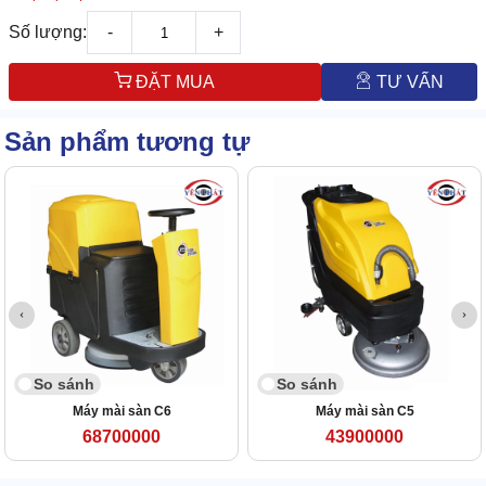
Số lượng:
-
+
ĐẶT MUA
TƯ VẤN
Sản phẩm tương tự
So sánh
So sánh
Máy mài sàn C6
Máy mài sàn C5
68700000
43900000