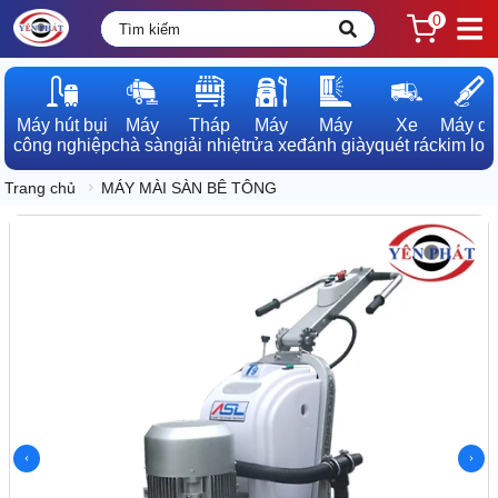
0
Máy hút bụi

Máy

Tháp

Máy

Máy

Xe

Máy dò

công nghiệp
chà sàn
giải nhiệt
rửa xe
đánh giày
quét rác
kim loạ
Trang chủ
MÁY MÀI SÀN BÊ TÔNG