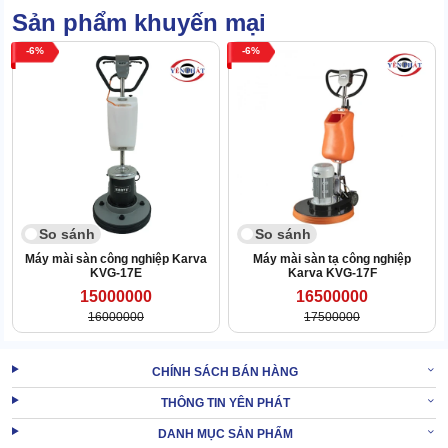
bề mặt trên diện rộng.
Sản phẩm khuyến mại
Từ đó, giúp tiến trình mài sàn diễn ra liền mạch, tối ưu năng suất
6
6
thu về.
Kết cấu thông minh, dễ dùng
ASL600-T1 (B) có thiết kế siêu thông minh, cà sàn cực tốt với 4
đĩa mài xoay với tốc độ cao.
So sánh
So sánh
Máy mài sàn công nghiệp Karva
Máy mài sàn tạ công nghiệp
KVG-17E
Karva KVG-17F
15000000
16500000
16000000
17500000
CHÍNH SÁCH BÁN HÀNG
THÔNG TIN YÊN PHÁT
DANH MỤC SẢN PHẨM