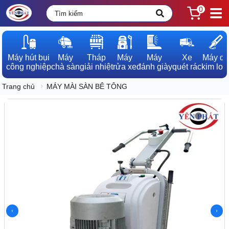
0
Máy hút bụi

Máy

Tháp

Máy

Máy

Xe

Máy dò

công nghiệp
chà sàn
giải nhiệt
rửa xe
đánh giày
quét rác
kim loạ
Trang chủ
MÁY MÀI SÀN BÊ TÔNG