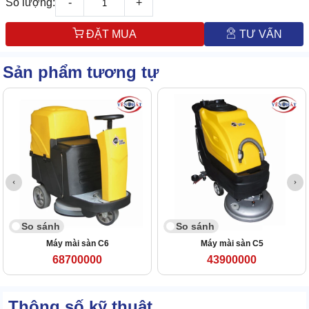
Số lượng:
-
+
ĐẶT MUA
TƯ VẤN
Sản phẩm tương tự
So sánh
So sánh
Máy mài sàn C6
Máy mài sàn C5
68700000
43900000
Thông số kỹ thuật