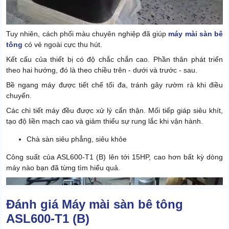
Tuy nhiên, cách phối màu chuyên nghiệp đã giúp
máy mài sàn bê
tông
có vẻ ngoài cực thu hút.
Kết cấu của thiết bị có độ chắc chắn cao. Phần thân phát triển
theo hai hướng, đó là theo chiều trên - dưới và trước - sau.
Bề ngang máy được tiết chế tối đa, tránh gây rườm rà khi điều
chuyển.
Các chi tiết máy đều được xử lý cẩn thận. Mối tiếp giáp siêu khít,
tạo độ liền mạch cao và giảm thiểu sự rung lắc khi vận hành.
Chà sàn siêu phẳng, siêu khỏe
Công suất của ASL600-T1 (B) lên tới 15HP, cao hơn bất kỳ dòng
máy nào bạn đã từng tìm hiểu quả.
Đánh giá Máy mài sàn bê tông
ASL600-T1 (B)