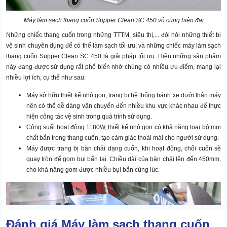
Máy làm sạch thang cuốn Supper Clean SC 450 vô cùng hiện đại
Những chiếc thang cuốn trong những TTTM, siêu thị,... đòi hỏi những thiết bị
vệ sinh chuyên dụng để có thể làm sạch tối ưu, và những chiếc máy làm sạch
thang cuốn Supper Clean SC 450 là giải pháp tối ưu. Hiện những sản phẩm
này đang được sử dụng rất phổ biến nhờ chúng có nhiều ưu điểm, mang lại
nhiều lợi ích, cụ thể như sau:
Máy sở hữu thiết kế nhỏ gọn, trang bị hệ thống bánh xe dưới thân máy
nên có thể dễ dàng vận chuyển đến nhiều khu vực khác nhau để thực
hiện công tác vệ sinh trong quá trình sử dụng.
Công suất hoạt động 1180W, thiết kế nhỏ gọn có khả năng loại bỏ mọi
chất bẩn trong thang cuốn, tạo cảm giác thoải mái cho người sử dụng.
Máy được trang bị bàn chải dạng cuốn, khi hoạt động, chổi cuốn sẽ
quay tròn để gom bụi bẩn lại. Chiều dài của bàn chải lên đến 450mm,
cho khả năng gom được nhiều bụi bẩn cùng lúc.
Đánh giá Máy làm sạch thang cuốn