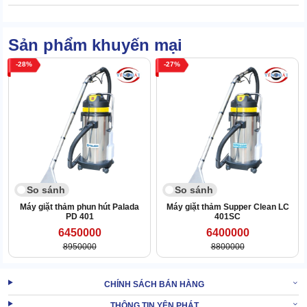
Sản phẩm khuyến mại
28
27
So sánh
So sánh
Máy giặt thảm phun hút Palada
Máy giặt thảm Supper Clean LC
PD 401
401SC
6450000
6400000
8950000
8800000
Cấu tạo Supper Clean SC 450 đơn giản, dễ sử dụng
CHÍNH SÁCH BÁN HÀNG
+++ Sản phẩm liên quan:
Máy hút bụi văn phòng
THÔNG TIN YÊN PHÁT