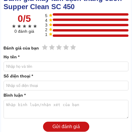
Supper Clean SC 450
0/5
5
4
3
2
0 đánh giá
1
Làm sạch hiệu quả
1 sao
2 sao
3 sao
4 sao
5 sao
Đánh giá của bạn
Được tích hợp tính năng đa dạng như: dọn rác thô, hút bụi khô trong
thang cuốn nhanh chóng, hiệu quả.
Họ tên *
Máy hoạt động ổn định, vận hành êm ái; không gây ảnh hưởng đến
những người xung quanh khu vực thực hiện vệ sinh.
Thân máy được làm từ chất liệu chống gỉ sét, có khả năng chịu tác
Số điện thoại *
động từ môi trường bên ngoài, chống ăn mòn khi tiếp xúc với hóa chất;
phù hợp sử dụng trong điều kiện làm việc khác nghiệt.
Thùng chứa rác lớn, có dung tích 20 lít cho khả năng chứa được nhiều
Bình luận *
rác, lâu phải đổ. Từ đó không bị gián đoạn quá trình vận hành, tiết
kiệm thời gian vệ sinh.
Máy vệ sinh thang cuốn Supper Clean SC 450 có thiết kế tiện lợi với
phần tay đẩy có thể gấp lại giúp việc cất giữ dễ dàng, không tốn nhiều
không gian đặt để.
Gửi đánh giá