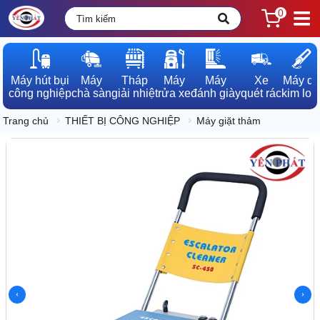
0
Máy hút bụi

Máy

Tháp

Máy

Máy

Xe

Máy dò

công nghiệp
chà sàn
giải nhiệt
rửa xe
đánh giày
quét rác
kim loạ
Trang chủ
THIẾT BỊ CÔNG NGHIỆP
Máy giặt thảm