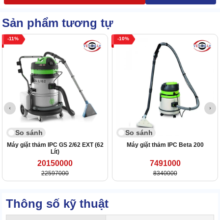
Sản phẩm tương tự
11
10
So sánh
So sánh
Máy giặt thảm IPC GS 2/62 EXT (62
Máy giặt thảm IPC Beta 200
Lít)
20150000
7491000
22597000
8340000
Thông số kỹ thuật