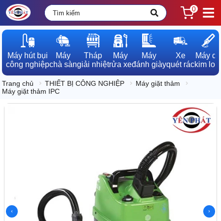
0
Máy hút bụi

Máy

Tháp

Máy

Máy

Xe

Máy dò

công nghiệp
chà sàn
giải nhiệt
rửa xe
đánh giày
quét rác
kim loạ
Trang chủ
THIẾT BỊ CÔNG NGHIỆP
Máy giặt thảm
Máy giặt thảm IPC