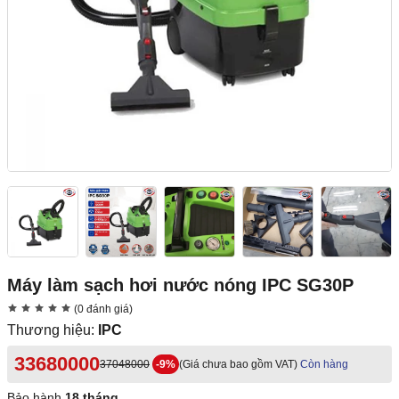
Máy làm sạch hơi nước nóng IPC SG30P
(0 đánh giá)
Thương hiệu:
IPC
33680000
37048000
-9%
(Giá chưa bao gồm VAT)
Còn hàng
Bảo hành
18 tháng