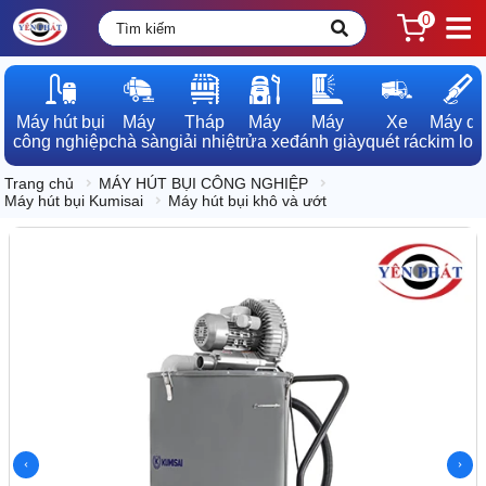
0
Máy hút bụi

Máy

Tháp

Máy

Máy

Xe

Máy dò

công nghiệp
chà sàn
giải nhiệt
rửa xe
đánh giày
quét rác
kim loạ
Trang chủ
MÁY HÚT BỤI CÔNG NGHIỆP
Máy hút bụi Kumisai
Máy hút bụi khô và ướt