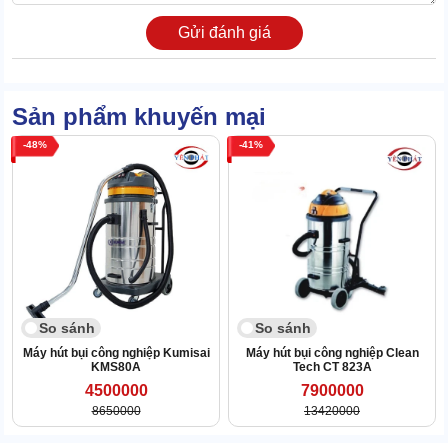
Gửi đánh giá
Sản phẩm khuyến mại
48
41
So sánh
So sánh
Cách vệ sinh máy sau vận hành
Máy hút bụi công nghiệp Kumisai
Máy hút bụi công nghiệp Clean
KMS80A
Tech CT 823A
Muốn máy hút bụi vận hành ổn định, hiệu quả, bạn cần vệ sinh
4500000
7900000
máy sau mỗi lần sử dụng. Thao tác này cũng giúp hạn chế mùi hôi
8650000
13420000
do rác bẩn bị kẹt trong máy.