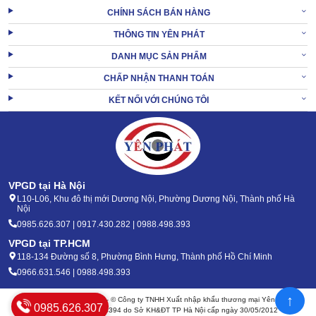
Bước 1: Ngắt điện đảm bảo an toàn khi thao tác. Thực hiện
CHÍNH SÁCH BÁN HÀNG
tháo rời phụ kiện.
Bước 2: Đổ bỏ thùng chứa và vệ sinh bằng bước cùng hóa
THÔNG TIN YÊN PHÁT
chất đặc biệt.
DANH MỤC SẢN PHẨM
Bước 3: Làm sạch cần gạt nước phía sau. Sau đó rửa sạch
ống mềm máy hút bụi.
CHẤP NHẬN THANH TOÁN
Bước 4: Đợi phụ kiện ráo nước và đưa về khu vực bảo
KẾT NỐI VỚI CHÚNG TÔI
quản.
VPGD tại Hà Nội
L10-L06, Khu đô thị mới Dương Nội, Phường Dương Nội, Thành phố Hà
Nội
0985.626.307 | 0917.430.282 | 0988.498.393
VPGD tại TP.HCM
118-134 Đường số 8, Phường Bình Hưng, Thành phố Hồ Chí Minh
0966.631.546 | 0988.498.393
↑
Bản quyền 2020 - 2026 – © Công ty TNHH Xuất nhập khẩu thương mại Yên Phát
0985.626.307
Mã số thuế: 0105904394 do Sở KH&ĐT TP Hà Nội cấp ngày 30/05/2012