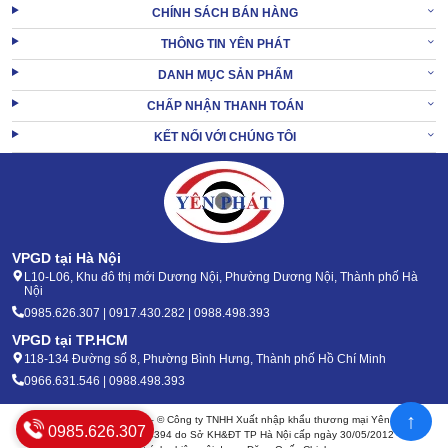
CHÍNH SÁCH BÁN HÀNG
THÔNG TIN YÊN PHÁT
DANH MỤC SẢN PHẨM
CHẤP NHẬN THANH TOÁN
KẾT NỐI VỚI CHÚNG TÔI
Thay vì xả nước ngưng vào thùng chứa, model này có thiết kế ống
dẫn cho phép xả nước thẳng ra ngoài. Từ đó mà không lo tràn
bình, tránh tự dừng.
Thiết bị cũng vì thế mà làm việc liên tục, hiệu quả nâng cao, không
bị gián đoạn.
VPGD tại Hà Nội
L10-L06, Khu đô thị mới Dương Nội, Phường Dương Nội, Thành phố Hà
XEM THÊM:
Máy hút ẩm đẳng nhiệt IKENO ID-4500-I
Nội
0985.626.307 | 0917.430.282 | 0988.498.393
VPGD tại TP.HCM
2. Quy mô ứng dụng của máy hút ẩm đẳng nhiệt
118-134 Đường số 8, Phường Bình Hưng, Thành phố Hồ Chí Minh
IKENO ID-7500-I
0966.631.546 | 0988.498.393
↑
Bản quyền 2020 - 2026 – © Công ty TNHH Xuất nhập khẩu thương mại Yên Phát
0985.626.307
Mã số thuế: 0105904394 do Sở KH&ĐT TP Hà Nội cấp ngày 30/05/2012