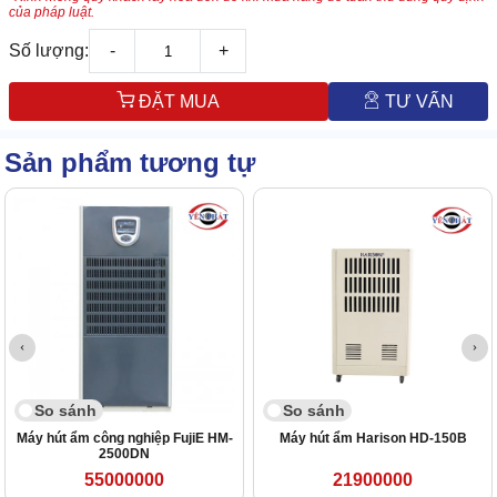
của pháp luật.
Số lượng:
-
+
ĐẶT MUA
TƯ VẤN
Sản phẩm tương tự
So sánh
So sánh
Máy hút ẩm công nghiệp FujiE HM-
Máy hút ẩm Harison HD-150B
2500DN
55000000
21900000