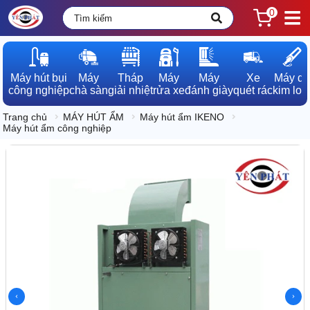
0
Máy hút bụi

Máy

Tháp

Máy

Máy

Xe

Máy dò

công nghiệp
chà sàn
giải nhiệt
rửa xe
đánh giày
quét rác
kim loạ
Trang chủ
MÁY HÚT ẨM
Máy hút ẩm IKENO
Máy hút ẩm công nghiệp