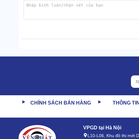
CHÍNH SÁCH BÁN HÀNG
THÔNG TI
Kết hợp với lực phun, hút mạnh mẽ, nước hoặc dung 
Giúp hòa tan và loại bỏ vết bẩn dễ dàng.
Máy giặt thảm Camry
có khả năng xử lý thảm trên d
VPGD tại Hà Nội
sinh tối đa.
L10-L06, Khu đô thị mới