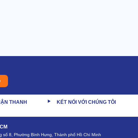
ý
HẬN THANH
KẾT NỐI VỚI CHÚNG TÔI
HCM
 số 8, Phường Bình Hưng, Thành phố Hồ Chí Minh