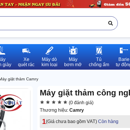
áy

Xe

Máy dò

Máy

Tủ

Barie

 giày
quét rác
kim loại
bơm mỡ
chống ẩm
tự độn
Máy giặt thảm Camry
Máy giặt thảm công ng
(0 đánh giá)
Thương hiệu:
Camry
1
(Giá chưa bao gồm VAT)
Còn hàng