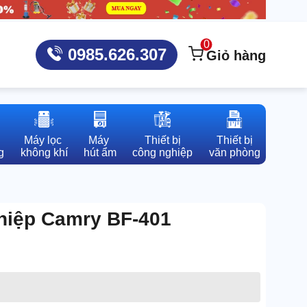
0
0985.626.307
Giỏ hàng
Máy lọc 

Máy 

Thiết bị

Thiết bị

g
không khí
hút ẩm
công nghiệp
văn phòng
hiệp Camry BF-401