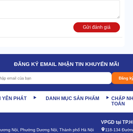
Gửi đánh giá
ĐĂNG KÝ EMAIL NHẬN TIN KHUYẾN MÃI
Đăng k
N YÊN PHÁT
DANH MỤC SẢN PHẨM
CHẤP N
dịch tẩy rửa được phân phối đều khắp bề mặt.
TOÁN
iện tích lớn trong thời gian ngắn, nâng cao hiệu suất vệ
VPGD tại TP.
 Dương Nội, Phường Dương Nội, Thành phố Hà Nội
118-134 Đường