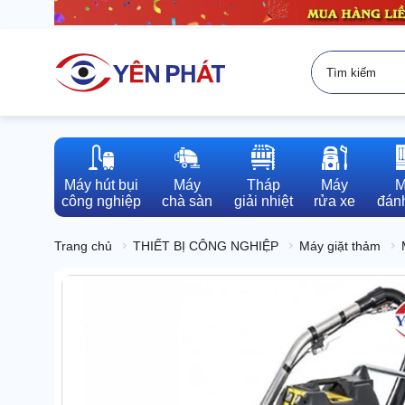
Máy hút bụi

Máy

Tháp

Máy

M
công nghiệp
chà sàn
giải nhiệt
rửa xe
đánh
Trang chủ
THIẾT BỊ CÔNG NGHIỆP
Máy giặt thảm