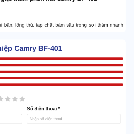
ụi bẩn, lông thú, tạp chất bám sâu trong sợi thảm nhanh
hiệp Camry BF-401
sao
2 sao
3 sao
4 sao
5 sao
Số điện thoại *