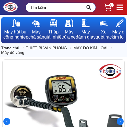
0
Máy hút bụi

Máy

Tháp

Máy

Máy

Xe

Máy dò

công nghiệp
chà sàn
giải nhiệt
rửa xe
đánh giày
quét rác
kim loạ
Trang chủ
THIẾT BỊ VĂN PHÒNG
MÁY DÒ KIM LOẠI
Máy dò vàng