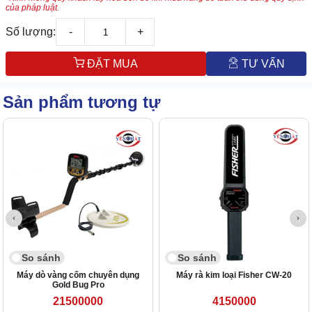
của pháp luật.
Số lượng:
-
+
ĐẶT MUA
TƯ VẤN
Sản phẩm tương tự
So sánh
So sánh
Máy dò vàng cốm chuyên dụng
Máy rà kim loại Fisher CW-20
Gold Bug Pro
21500000
4150000