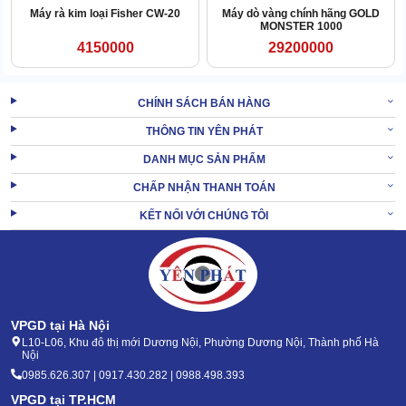
2.2 Đĩa dò nhỏ, linh động khi tìm kiếm.
Máy rà kim loại Fisher CW-20
Máy dò vàng chính hãng GOLD
MONSTER 1000
4150000
29200000
CHÍNH SÁCH BÁN HÀNG
THÔNG TIN YÊN PHÁT
DANH MỤC SẢN PHẨM
CHẤP NHẬN THANH TOÁN
KẾT NỐI VỚI CHÚNG TÔI
VPGD tại Hà Nội
L10-L06, Khu đô thị mới Dương Nội, Phường Dương Nội, Thành phố Hà
Nội
Sở hữu đĩa dò có diện tích nhỏ, giúp
máy dò tìm kim loại
tăng
0985.626.307 | 0917.430.282 | 0988.498.393
khả năng tìm kiếm ở những chỗ hẹp như: kẽ đá, hang động nhỏ,
VPGD tại TP.HCM
bờ suối, kè…