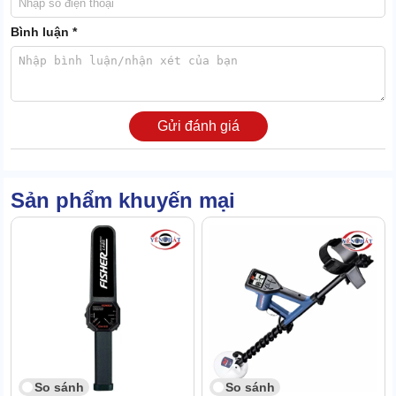
Bình luận *
Gửi đánh giá
Sản phẩm khuyến mại
Gold Bug Fisher có thiết kế nhỏ gọn, dễ dàng di chuyển trên
những địa hình khó khăn như: núi rừng, khe đá, sa mạc.
Được trang bị với nhiều tiện ích như: tiết kiệm pin, màn hình LED
hiển thị chính xác thông số, tối ưu cho việc dò các mẫu vàng nhỏ
dưới lòng đất.
So sánh
So sánh