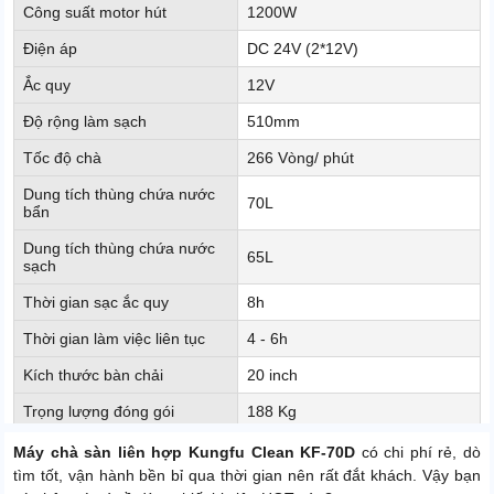
Công suất motor hút
1200W
Điện áp
DC 24V (2*12V)
Ắc quy
12V
Độ rộng làm sạch
510mm
Tốc độ chà
266 Vòng/ phút
Dung tích thùng chứa nước
70L
bẩn
Dung tích thùng chứa nước
65L
sạch
Thời gian sạc ắc quy
8h
Thời gian làm việc liên tục
4 - 6h
Kích thước bàn chải
20 inch
Trọng lượng đóng gói
188 Kg
Thời gian bảo hành motor
24 tháng
Máy chà sàn liên hợp Kungfu Clean KF-70D
có chi phí rẻ, dò
tìm tốt, vận hành bền bỉ qua thời gian nên rất đắt khách. Vậy bạn
Thời gian bảo hành phần
12 tháng