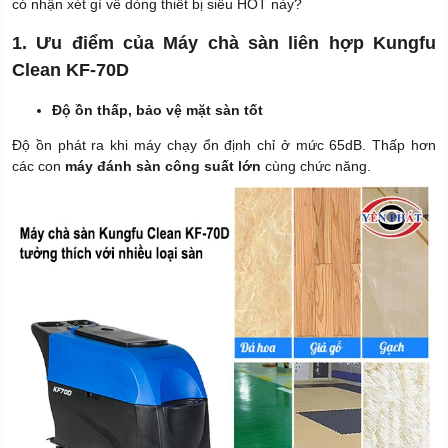
có nhận xét gì về dòng thiết bị siêu HOT này?
điện và bơm
Thời gian bảo hành bình ắc
1. Ưu điểm của Máy chà sàn liên hợp Kungfu
6 tháng
quy, sạc và van từ
Clean KF-70D
Xuất xứ
Chính hãng
Độ ồn thấp, bảo vệ mặt sàn tốt
Độ ồn phát ra khi máy chạy ổn định chỉ ở mức 65dB. Thấp hơn
các con
máy đánh sàn công suất lớn
cùng chức năng.