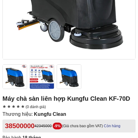
Máy chà sàn liên hợp Kungfu Clean KF-70D
(0 đánh giá)
Thương hiệu:
Kungfu Clean
38500000
42345000
-9%
(Giá chưa bao gồm VAT)
Còn hàng
Bảo hành
18 tháng