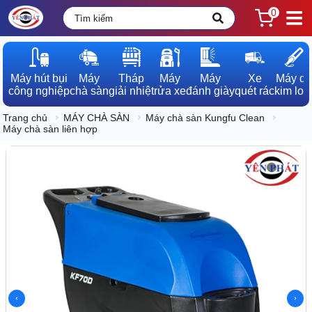
0
Máy hút bụi

Máy

Tháp

Máy

Máy

Xe

Máy dò

công nghiệp
chà sàn
giải nhiệt
rửa xe
đánh giày
quét rác
kim loạ
Trang chủ
MÁY CHÀ SÀN
Máy chà sàn Kungfu Clean
Máy chà sàn liên hợp