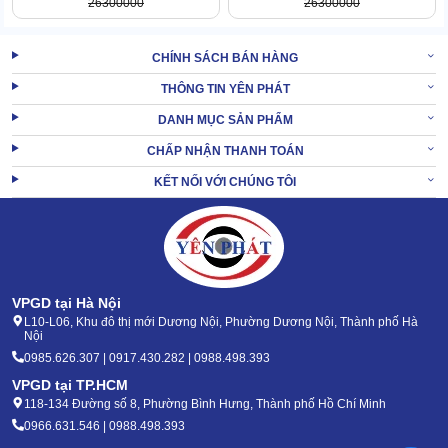
26300000
26300000
CHÍNH SÁCH BÁN HÀNG
Các linh kiện trên máy đều là các linh kiện dễ dàng tiếp cận và vệ
THÔNG TIN YÊN PHÁT
sinh. Giúp giảm thiểu thời gian và công sức khi bảo trì định kỳ.
DANH MỤC SẢN PHẨM
Độ bền miễn chê, ít lỗi vặt
CHẤP NHẬN THANH TOÁN
1 ưu điểm nữa của
Máy đánh sàn Kungfu Clean
được người
KẾT NỐI VỚI CHÚNG TÔI
dùng ưa chuộng là nhờ độ bền cao, ít lỗi kỹ thuật nhỏ.
Các bộ phận của máy đều được cấu tạo từ những linh kiện đạt
chất lượng chuẩn.
Lắp ráp cẩn thận, liên kết chặt với nhau nên xác suất xảy ra lỗi là
cực kỳ thấp.
VPGD tại Hà Nội
Bên cạnh đó, toàn bộ máy như tay cầm, hộp đựng hóa chất, thân
L10-L06, Khu đô thị mới Dương Nội, Phường Dương Nội, Thành phố Hà
Nội
máy đều được làm từ các chất liệu bền bỉ, đảm bảo tuổi thọ trên
0985.626.307 | 0917.430.282 | 0988.498.393
20 năm.
VPGD tại TP.HCM
Bánh xe linh động
118-134 Đường số 8, Phường Bình Hưng, Thành phố Hồ Chí Minh
0966.631.546 | 0988.498.393