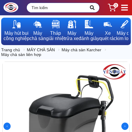
0
Máy hút bụi

Máy

Tháp

Máy

Máy

Xe

Máy dò

công nghiệp
chà sàn
giải nhiệt
rửa xe
đánh giày
quét rác
kim loạ
Trang chủ
MÁY CHÀ SÀN
Máy chà sàn Karcher
Máy chà sàn liên hợp