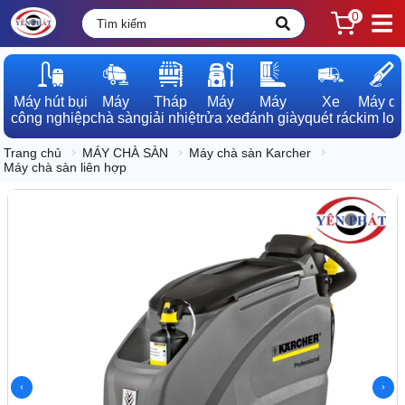
0
Máy hút bụi

Máy

Tháp

Máy

Máy

Xe

Máy dò

công nghiệp
chà sàn
giải nhiệt
rửa xe
đánh giày
quét rác
kim loạ
Trang chủ
MÁY CHÀ SÀN
Máy chà sàn Karcher
Máy chà sàn liên hợp