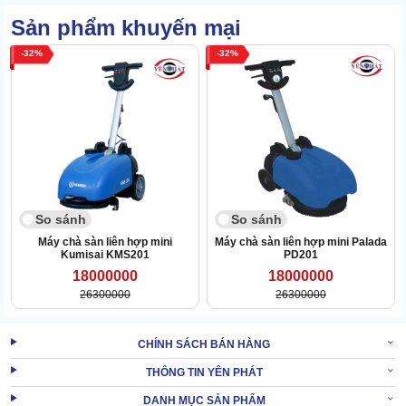
Karcher B 40 C Ep
Sản phẩm khuyến mại
Khi bạn khởi động
máy chà sàn nhà xưởng
, đồng thời kích hoạt
32
32
nút xả, chà, hút ngay lập tức thì năng lượng đầu vào sẽ đi tới
motor.
Motor chà nhận năng lượng nguồn, trả năng lượng đầu ra dưới
dạng cơ năng, làm quay bàn chải.
Bàn chải quay kết hợp cùng nước/hóa chất dẫn xuống sẽ giúp chà
sạch bề mặt sàn.
So sánh
So sánh
Máy chà sàn liên hợp mini
Máy chà sàn liên hợp mini Palada
Kumisai KMS201
PD201
18000000
18000000
26300000
26300000
CHÍNH SÁCH BÁN HÀNG
THÔNG TIN YÊN PHÁT
DANH MỤC SẢN PHẨM