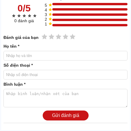
0/5
5
4
3
2
0 đánh giá
1
1 sao
2 sao
3 sao
4 sao
5 sao
Đánh giá của bạn
Họ tên *
Số điện thoại *
Theo khảo sát, công cụ này có thể hoạt động tương đương với 3 -
4 người làm bằng tay. Độ bền từ 5 - 10 năm, ít khi hư hỏng đột
Bình luận *
ngột.
XEM
Máy chà sàn chạy ắc quy Karcher B 40 C Bp
THÊM:
R 45
Gửi đánh giá
2. Cách thức làm sạch của Máy chà sàn liên hợp