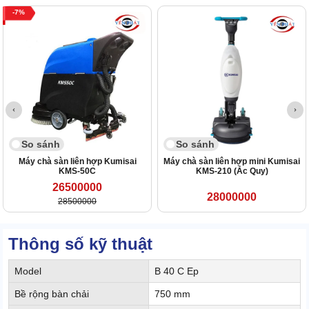
7
So sánh
So sánh
Máy chà sàn liên hợp Kumisai
Máy chà sàn liên hợp mini Kumisai
KMS-50C
KMS-210 (Ắc Quy)
26500000
28000000
28500000
Thông số kỹ thuật
Model
B 40 C Ep
Bề rộng bàn chải
750 mm