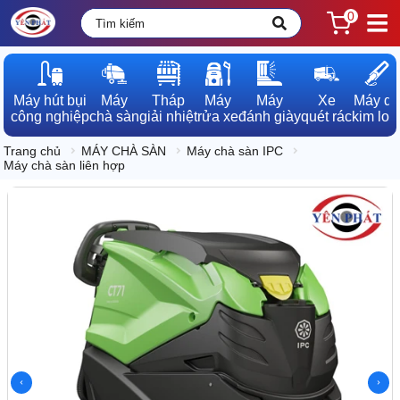
0
Máy hút bụi

Máy

Tháp

Máy

Máy

Xe

Máy dò

công nghiệp
chà sàn
giải nhiệt
rửa xe
đánh giày
quét rác
kim loạ
Trang chủ
MÁY CHÀ SÀN
Máy chà sàn IPC
Máy chà sàn liên hợp