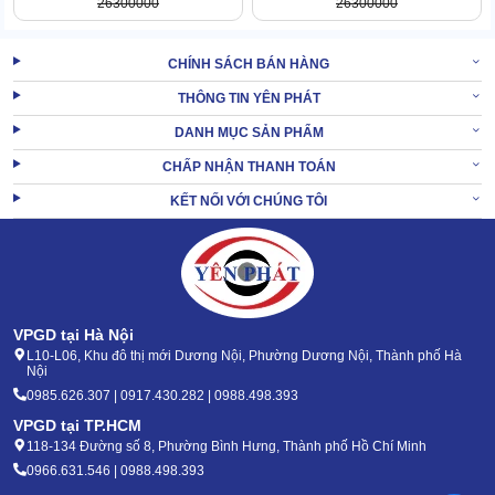
26300000
26300000
CHÍNH SÁCH BÁN HÀNG
THÔNG TIN YÊN PHÁT
DANH MỤC SẢN PHẨM
CHẤP NHẬN THANH TOÁN
KẾT NỐI VỚI CHÚNG TÔI
VPGD tại Hà Nội
L10-L06, Khu đô thị mới Dương Nội, Phường Dương Nội, Thành phố Hà
Nội
Siêu tiết kiệm
0985.626.307 | 0917.430.282 | 0988.498.393
Nhờ khả năng sử dụng điện tiết kiệm, hiệu quả mà phí vận hành
VPGD tại TP.HCM
sẽ được tiết chế ở mức thấp nhất.
118-134 Đường số 8, Phường Bình Hưng, Thành phố Hồ Chí Minh
Không những vậy, máy cũng hiếm khi hư hỏng nên việc bảo
0966.631.546 | 0988.498.393
dưỡng, thay mới cũng chẳng tốn mấy tiền. Chưa hết, hệ thống