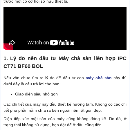
trước mới có cơ hội sở hữu thiết bị.
Công suất
1400W
Màu sắc
Xanh lá
Xuất xứ
ITALY
1. Lý do nên đầu tư Máy chà sàn liên hợp IPC
CT71 BF60 BOL
Nếu vẫn chưa tìm ra lý do để đầu tư con
máy chà sàn
này thì
dưới đây là câu trả lời cho bạn:
Giao diện siêu nhỏ gọn
Các chi tiết của máy này đều thiết kế hướng tâm. Không có các chi
tiết phụ phần nằm chìa ra bên ngoài nên rất gọn đẹp.
Diện tiếp xúc mặt sàn của máy cũng không đáng kể. Do đó, ở
trạng thái không sử dụng, bạn đặt để ở đâu cũng tiện.