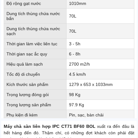
Độ rộng gạt nước
1010mm
Dung tích thùng chứa nước
70L
bẩn
Dung tích thùng chứa nước
70L
sạch
Thời gian làm việc liên tục
3 - 5h
Thời gian sạc ắc quy
6 - 8h
Hiệu quả làm sạch
2700 m2/h
Tốc độ di chuyển
4.5 km/h
Kích thước sản phẩm
1279 x 653 x 1033mm
Trọng lượng đóng gói
98 Kg
Trọng lượng sản phẩm
97.9 Kg
Phụ kiện đi kèm
Pin, sạc, bàn chải
Đánh bóng và làm sạch bề mặt
Máy chà sàn liên hợp IPC CT71 BF60 BOL
xuất ra đến đâu là
Chức năng
bẩn của các loại sàn gạch và
hết hàng đến đó. Thậm chí, có những đợt khách còn phải đặt
giặt thảm