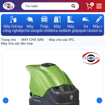
0
Máy hút bụi

Máy

Tháp

Máy

Máy

Xe

Máy dò

công nghiệp
chà sàn
giải nhiệt
rửa xe
đánh giày
quét rác
kim loạ
Trang chủ
MÁY CHÀ SÀN
Máy chà sàn IPC
Máy chà sàn liên hợp