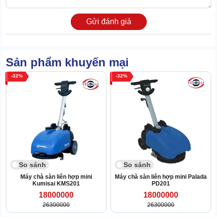
cực tốt. Giúp máy vận hành mang tính kế thừa, liên tục.
Gửi đánh giá
Sản phẩm khuyến mại
32
32
So sánh
So sánh
Máy chà sàn liên hợp mini
Máy chà sàn liên hợp mini Palada
Kumisai KMS201
PD201
18000000
18000000
26300000
26300000