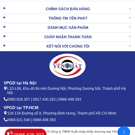
Không bị cản trở, hay gián đoạn bởi khâu cấp hóa chất hay xả
CHÍNH SÁCH BÁN HÀNG
thải.
THÔNG TIN YÊN PHÁT
XEM THÊM:
Máy chà sàn liên hợp IPC CT71 BT60
DANH MỤC SẢN PHẨM
CHẤP NHẬN THANH TOÁN
2. Hướng dẫn sử dụng Máy chà sàn IPC CT55
KẾT NỐI VỚI CHÚNG TÔI
C50 đúng cách
Khi sử dụng máy chà sàn IPC CT55 C50, cần ghi nhớ những điều
quan trọng sau:
Vận hành máy theo quy trình chuẩn: Check kỹ trước khi kết
VPGD tại Hà Nội
nối điện, kích hoạt công năng chà và hút. Sau đó, ngắt công
L10-L06, Khu đô thị mới Dương Nội, Phường Dương Nội, Thành phố Hà
Nội
năng hút trước rồi mới ngắt tính năng chà để chất bẩn được
0985.626.307 | 0917.430.282 | 0988.498.393
dọn sạch. Cuối cùng rút phích cắm, tháo gỡ phụ kiện để vệ
sinh.
VPGD tại TP.HCM
Sử dụng thiết bị với công suất, tần suất đúng theo hướng
118-134 Đường số 8, Phường Bình Hưng, Thành phố Hồ Chí Minh
dẫn của bên cung ứng. Không nên để máy quá tải. vì nếu
0966.631.546 | 0988.498.393
làm vậy linh kiện dễ hỏng.
↑
Sử dụng hóa chất để
máy đánh sàn IPC
đảm bảo độ tương
Bản quyền 2020 - 2026 – © Công ty TNHH Xuất nhập khẩu thương mại Yên Phát