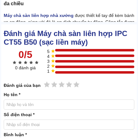
đa chiều
Máy chà sàn liên hợp nhà xưởng
được thiết kế tay để kèm bánh
xe cơ động, cùng với đó là cơ dịch chuyển tự động. Công tắc được
bật lên, bánh xe sẽ chuyển dịch ngay, không cần mất công kéo/
Đánh giá Máy chà sàn liên hợp IPC
đẩy nặng nhọc.
CT55 B50 (sạc liền máy)
Vì vậy, chỉ cần 1 người dùng máy, mà dọn được ~2000m2/h. Quy
ra sức người, hẳn phải thuê đội tối thiểu 5-7 nhân công. Vậy mới
0/5
5
4
đảm bảo hoàn thiện công việc trong cùng điều kiện thời gian và
3
diện tích.
2
0 đánh giá
1
1 sao
2 sao
3 sao
4 sao
5 sao
Đánh giá của bạn
Họ tên *
Số điện thoại *
Bình luận *