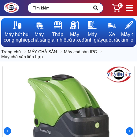
0
Máy hút bụi

Máy

Tháp

Máy

Máy

Xe

Máy dò

công nghiệp
chà sàn
giải nhiệt
rửa xe
đánh giày
quét rác
kim loạ
Trang chủ
MÁY CHÀ SÀN
Máy chà sàn IPC
Máy chà sàn liên hợp