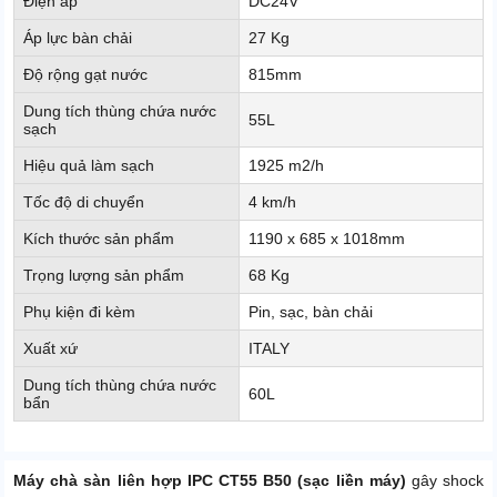
Điện áp
DC24V
Áp lực bàn chải
27 Kg
Độ rộng gạt nước
815mm
Dung tích thùng chứa nước
55L
sạch
Hiệu quả làm sạch
1925 m2/h
Tốc độ di chuyển
4 km/h
Kích thước sản phẩm
1190 x 685 x 1018mm
Trọng lượng sản phẩm
68 Kg
Phụ kiện đi kèm
Pin, sạc, bàn chải
Xuất xứ
ITALY
Dung tích thùng chứa nước
60L
bẩn
Máy chà sàn liên hợp IPC CT55 B50 (sạc liền máy)
gây shock