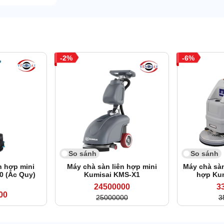
2
6
So sánh
So sánh
n hợp mini
Máy chà sàn liên hợp mini
Máy chà sàn
0 (Ắc Quy)
Kumisai KMS-X1
hợp Ku
24500000
3
00
25000000
3