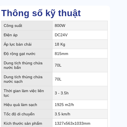
Thông số kỹ thuật
Công suất
800W
Điện áp
DC24V
Áp lực bàn chải
18 Kg
Độ rộng gạt nước
815mm
Dung tích thùng chứa
70L
nước bẩn
Dung tích thùng chứa
70L
nước sạch
Thời gian làm việc liên
3 - 3.5h
tục
Hiệu quả làm sạch
1925 m2/h
Tốc độ di chuyển
3.5 km/h
Kích thước sản phẩm
1327x563x1033mm