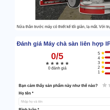
Nửa thân trước máy có thiết kế tối giản, lạ mắt. Với t
Cách phối màu tuyệt đẹp, tận dụng 2 tông tương phả
cũng có thể nhận diện ra chúng.
Đánh giá Máy chà sàn liên hợp 
Tiết kiệm chi phí
0/5
5
4
Khả năng tiết kiệm chi phí vcuar máy thể hiện qua n
3
2
Thứ nhất là
máy chà sàn liên hợp
có chi phí rất ph
0 đánh giá
1
dùng.
Thứ hai là máy vận hành siêu tiết kiệm điện nhờ khả 
1 
Bạn cảm thấy sản phẩm này như thế nào?
Thứ ba là khả năng làm sạch tự động của máy siêu
Họ tên *
công.
Bình luận *