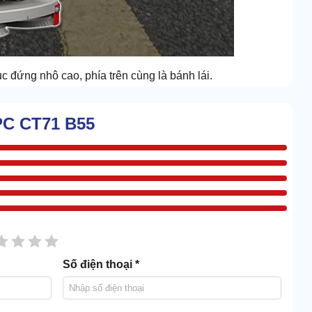
rục đứng nhô cao, phía trên cùng là bánh lái.
n là xanh lá và đen tuyền. Dù cách xa vài chục mét, bạn
IPC CT71 B55
hiều phương diện khác nhau.
ải chăng, phù hợp với ngân sách chi trả của phần đa người
năng khai thác năng lượng đầu vào của motor là cực tốt.
sao
2 sao
3 sao
4 sao
5 sao
 ấn tượng, bạn không cần phải chi tiền thuê nhiều nhân
Số điện thoại *