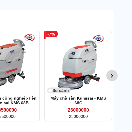
7
11
So 
Máy c
So sánh
 công nghiệp liên
Máy chà sàn Kumisai - KMS
misai KMS 68B
68C
3500000
26000000
5500000
28000000