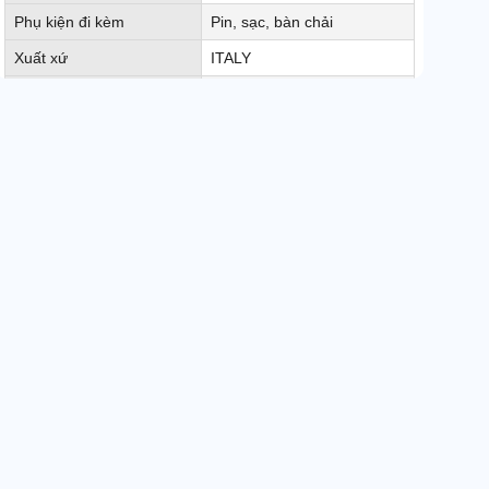
Phụ kiện đi kèm
Pin, sạc, bàn chải
Xuất xứ
ITALY
Trọng lượng sản phẩm
82 Kg