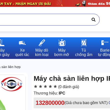
áy

Xe

Máy dò

Máy

Tủ

Barie

 giày
quét rác
kim loại
bơm mỡ
chống ẩm
tự độn
 sàn liên hợp
Máy chà sàn liên hợp 
(0 đánh giá)
Thương hiệu:
IPC
132800000
(Giá chưa bao gồm VAT)