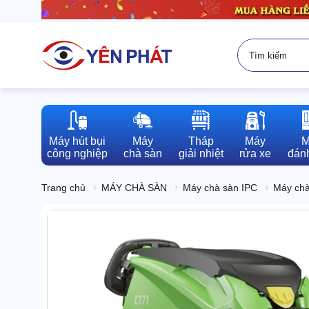
Máy hút bụi

Máy

Tháp

Máy

M
công nghiệp
chà sàn
giải nhiệt
rửa xe
đánh
Trang chủ
MÁY CHÀ SÀN
Máy chà sàn IPC
Máy chà