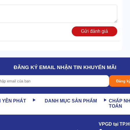
Gửi đánh giá
ĐĂNG KÝ EMAIL NHẬN TIN KHUYẾN MÃI
Đăng k
N YÊN PHÁT
DANH MỤC SẢN PHẨM
CHẤP N
TOÁN
VPGD tại TP.