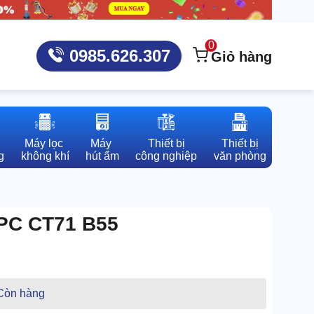
0
0985.626.307
Giỏ hàng
Máy lọc 

Máy 

Thiết bị

Thiết bị

g
không khí
hút ẩm
công nghiệp
văn phòng
IPC CT71 B55
Còn hàng