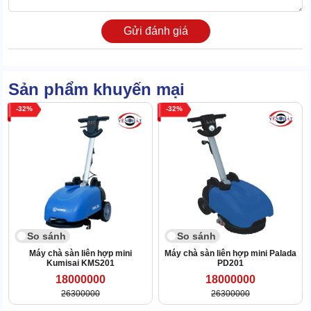
Gửi đánh giá
Điều này không chỉ đem đến sự tiện lợi, giảm bớt công sức khi vận
hành mà còn giúp tăng tốc, tiết kiệm thời gian vệ sinh.
Sản phẩm khuyến mại
2. Nguyên lý hoạt động của Máy chà sàn liên hợp IPC
32
32
CT46 C50
Máy đánh sàn liên hợp
vận hành dựa trên nguyên lý chuyển hóa
điện năng đầu vào thành công cơ học đầu ra của bàn chà, bàn
hút. Cụ thể như sau:
Khi kết nối máy với điện nguồn, năng lượng điện sẽ được dẫn vào
linh kiện máy. Sau đó, kích hoạt chức năng chà, hút của thiết bị thì
các động cơ tương ứng sẽ hoạt động để biến đổi điện năng thành
cơ năng.
So sánh
So sánh
Máy chà sàn liên hợp mini
Máy chà sàn liên hợp mini Palada
Kumisai KMS201
PD201
18000000
18000000
26300000
26300000