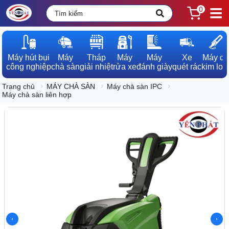
0
Máy hút bụi

Máy

Tháp

Máy

Máy

Xe

Máy dò

công nghiệp
chà sàn
giải nhiệt
rửa xe
đánh giày
quét rác
kim loạ
Trang chủ
MÁY CHÀ SÀN
Máy chà sàn IPC
Máy chà sàn liên hợp