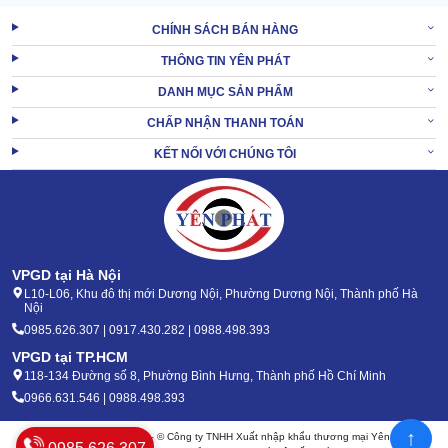
CHÍNH SÁCH BÁN HÀNG
THÔNG TIN YÊN PHÁT
DANH MỤC SẢN PHẨM
CHẤP NHẬN THANH TOÁN
KẾT NỐI VỚI CHÚNG TÔI
Với bàn chà thì cơ năng biểu thị ra bên ngoài bằng tốc độ xoay.
VPGD tại Hà Nội
Với bàn hút, cơ năng chính là lực hút trên nền áp suất cao để dẫn
L10-L06, Khu đô thị mới Dương Nội, Phường Dương Nội, Thành phố Hà
chất thải lên thùng chứa.
Nội
0985.626.307 | 0917.430.282 | 0988.498.393
XEM THÊM:
Máy chà sàn liên hợp IPC CT105 BT70
VPGD tại TP.HCM
118-134 Đường số 8, Phường Bình Hưng, Thành phố Hồ Chí Minh
0966.631.546 | 0988.498.393
3. Mẹo tối ưu độ bền và sức làm việc của Máy
chà sàn liên hợp IPC CT46 C50
↑
Bản quyền 2020 - 2026 – © Công ty TNHH Xuất nhập khẩu thương mại Yên Phát