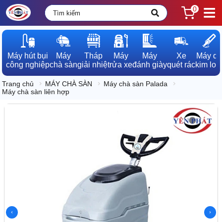
0
Máy hút bụi

Máy

Tháp

Máy

Máy

Xe

Máy dò

công nghiệp
chà sàn
giải nhiệt
rửa xe
đánh giày
quét rác
kim loạ
Trang chủ
MÁY CHÀ SÀN
Máy chà sàn Palada
Máy chà sàn liên hợp