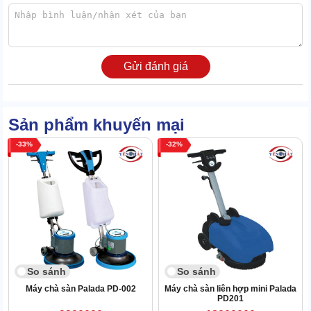
Tay cầm tiện lợi, hút mắt
Tay cầm của máy có hình cánh bướm đặc trưng. Phần khung 2
bên xòe rộng và uốn cong mềm mại, ôm lấy cần gạt nằm bên
Gửi đánh giá
trong.
Sản phẩm khuyến mại
33
32
So sánh
So sánh
Máy chà sàn Palada PD-002
Máy chà sàn liên hợp mini Palada
PD201