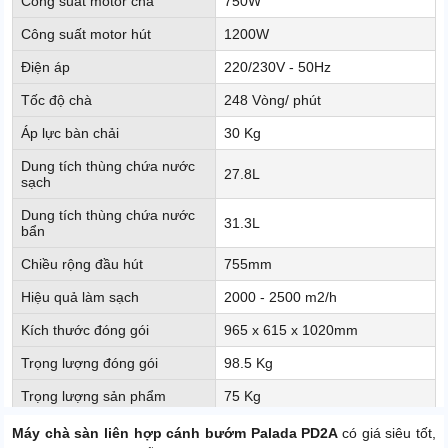
Công suất motor chà
750W
Công suất motor hút
1200W
Điện áp
220/230V - 50Hz
Tốc độ chà
248 Vòng/ phút
Áp lực bàn chải
30 Kg
Dung tích thùng chứa nước
27.8L
sạch
Dung tích thùng chứa nước
31.3L
bẩn
Chiều rộng đầu hút
755mm
Hiệu quả làm sạch
2000 - 2500 m2/h
Kích thước đóng gói
965 x 615 x 1020mm
Trọng lượng đóng gói
98.5 Kg
Trọng lượng sản phẩm
75 Kg
Màu sắc
Vàng, xanh da trời, xám
Máy chà sàn liên hợp cánh bướm Palada PD2A
có giá siêu tốt,