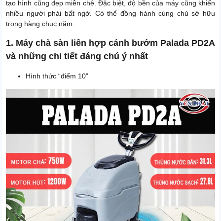
tạo hình cũng đẹp miễn chê. Đặc biệt, độ bền của máy cũng khiến
Thời gian bảo hành motor
24 tháng
nhiều người phải bất ngờ. Có thể đồng hành cùng chủ sở hữu
Thời gian bảo hành phần
trong hàng chục năm.
12 tháng
điện và bơm
1. Máy chà sàn liên hợp cánh bướm Palada PD2A
Thời gian bảo hành bình ắc
6 tháng
và những chi tiết đáng chú ý nhất
quy, sạc và van từ
Độ dài dây điện
18m
Hình thức “điểm 10”
Xuất xứ
Chính hãng