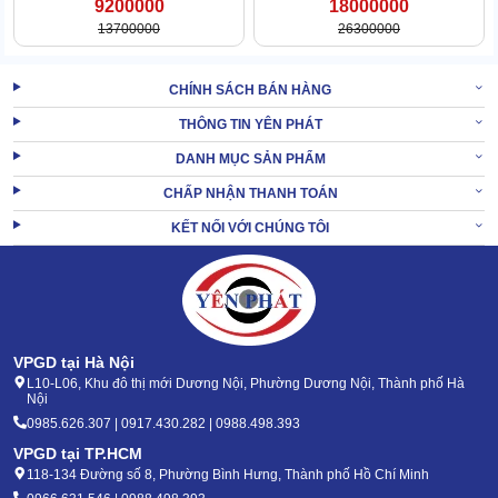
9200000
18000000
13700000
26300000
Làm sạch, đánh bóng siêu nhạy
CHÍNH SÁCH BÁN HÀNG
Hiệu quả làm sạch của thiết bị được rất nhiều khách hàng khen
ngợi. Khi vận hành hết công suất, máy có thể dọn sạch 2500m2
THÔNG TIN YÊN PHÁT
mặt sàn/h. Tương đương sức làm việc của 5-7 người trong khoảng
DANH MỤC SẢN PHẨM
thời gian tương tự.
CHẤP NHẬN THANH TOÁN
Cấp nước tiện lợi, nhanh gọn
KẾT NỐI VỚI CHÚNG TÔI
VPGD tại Hà Nội
L10-L06, Khu đô thị mới Dương Nội, Phường Dương Nội, Thành phố Hà
Nội
0985.626.307 | 0917.430.282 | 0988.498.393
VPGD tại TP.HCM
118-134 Đường số 8, Phường Bình Hưng, Thành phố Hồ Chí Minh