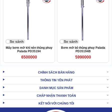
So sánh
So sánh
Máy bơm mỡ khí nén thùng phuy
Bơm mỡ bò thùng phuy Palada
Palada PD35194
PD35194B
6500000
5990000
CHÍNH SÁCH BÁN HÀNG
THÔNG TIN YÊN PHÁT
Độ bền xuất chúng
DANH MỤC SẢN PHẨM
Chất liệu hoàn thiện nên máy HP-01940 là hợp kim siêu bền, được
CHẤP NHẬN THANH TOÁN
mạ nhiều lớp chống gỉ . Vậy nên, không bị biến tính khi tiếp xúc
KẾT NỐI VỚI CHÚNG TÔI
nước, bụi, nhiệt,...
Đặc biệt đầu vào của mỡ còn có 1 lớp lọc dị vật để ngăn chặn các