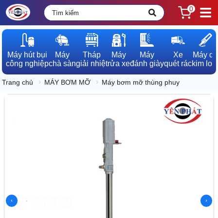
0
Máy hút bụi

Máy

Tháp

Máy

Máy

Xe

Máy dò

công nghiệp
chà sàn
giải nhiệt
rửa xe
đánh giày
quét rác
kim loạ
Trang chủ
MÁY BƠM MỠ
Máy bơm mỡ thùng phuy