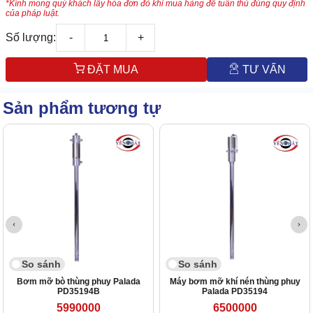
*Kính mong quý khách lấy hóa đơn đỏ khi mua hàng để tuân thủ đúng quy định
của pháp luật.
Số lượng:
-
+
ĐẶT MUA
TƯ VẤN
Sản phẩm tương tự
So sánh
So sánh
Bơm mỡ bò thùng phuy Palada
Máy bơm mỡ khí nén thùng phuy
PD35194B
Palada PD35194
5990000
6500000