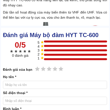
Máy HYT TC-600 có khả năng liên lạc đa kênh, thu phát sóng với
độ nhạy cao.
Dải tần số hoạt động của máy biến thiên từ VHF đến UHF. Vừa có
thể liên lạc với cự ly cực xa, vừa cho âm thanh to, rõ, mạch lạc.
Đánh giá Máy bộ đàm HYT TC-600
0/5
5
4
3
2
0 đánh giá
1
1 sao
2 sao
3 sao
4 sao
5 sao
Đánh giá của bạn
Họ tên *
Số điện thoại *
Bình luận *