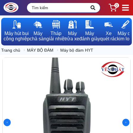
0
Máy hút bụi

Máy

Tháp

Máy

Máy

Xe

Máy dò

công nghiệp
chà sàn
giải nhiệt
rửa xe
đánh giày
quét rác
kim loạ
Trang chủ
MÁY BỘ ĐÀM
Máy bộ đàm HYT